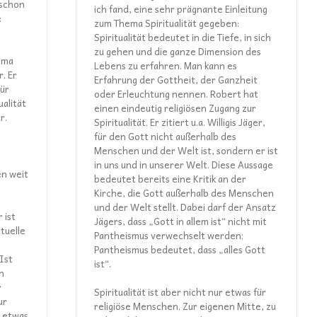
 schon
ich fand, eine sehr prägnante Einleitung
:
zum Thema Spiritualität gegeben:
Spiritualität bedeutet in die Tiefe, in sich
zu gehen und die ganze Dimension des
ema
Lebens zu erfahren. Man kann es
r. Er
Erfahrung der Gottheit, der Ganzheit
für
oder Erleuchtung nennen. Robert hat
alität
einen eindeutig religiösen Zugang zur
r.
Spiritualität. Er zitiert u.a. Willigis Jäger,
für den Gott nicht außerhalb des
Menschen und der Welt ist, sondern er ist
in uns und in unserer Welt. Diese Aussage
en weit
bedeutet bereits eine Kritik an der
Kirche, die Gott außerhalb des Menschen
und der Welt stellt. Dabei darf der Ansatz
 ist
Jägers, dass „Gott in allem ist“ nicht mit
ituelle
Pantheismus verwechselt werden;
Pantheismus bedeutet, dass „alles Gott
Ist
ist“.
on
r
Spiritualität ist aber nicht nur etwas für
ur
religiöse Menschen. Zur eigenen Mitte, zu
t etwas