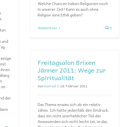
Welche Chancen haben Religionen noch
in unserer Zeit? Kann es auch ohne
h
Religion eine Ethik geben?
es
Weiterlesen
0
tun.
h und
Tag
 einige
Freitagsalon Brixen
 mit
Jänner 2011: Wege zur
 ihren
nklang
Spiritualität
in
von
Konrad
|
16. Februar 2011
: im
und der
Das Thema erwies sich als ein relativ
 dann
zähes. Ich hatte jedenfalls den Eindruck,
dass ein nicht unerheblicher Teil der
Anwesenden sich nicht leicht tat, in das