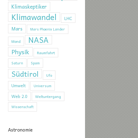
Klimaskeptiker
Klimawandel
LHC
Mars
Mars Phoenix Lander
NASA
Mond
Physik
Raumfahrt
Saturn
Spam
Südtirol
Ufo
Umwelt
Universum
Web 2.0
Weltuntergang
Wissenschaft
Astronomie