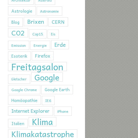
Architektur
Asteroid
Astrologie
Astronomie
Brixen
CERN
Blog
CO2
Cop15
Eis
Erde
Emission
Energie
Firefox
Esoterik
Freitagsalon
Google
Gletscher
Google Earth
Google Chrome
Homöopathie
IE6
Internet Explorer
iPhone
Klima
Italien
Klimakatastrophe