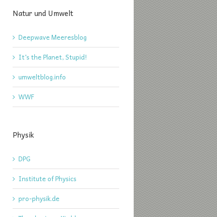
Natur und Umwelt
Deepwave Meeresblog
It's the Planet, Stupid!
umweltblog.info
WWF
Physik
DPG
Institute of Physics
pro-physik.de