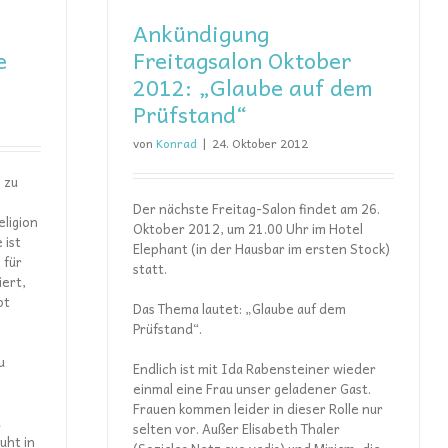
Ankündigung
e
Freitagsalon Oktober
2012: „Glaube auf dem
Prüfstand“
von
Konrad
|
24. Oktober 2012
 zu
Der nächste Freitag-Salon findet am 26.
ligion
Oktober 2012, um 21.00 Uhr im Hotel
 ist
Elephant (in der Hausbar im ersten Stock)
 für
statt.
iert,
pt
Das Thema lautet: „Glaube auf dem
Prüfstand“.
e
u
Endlich ist mit Ida Rabensteiner wieder
e
einmal eine Frau unser geladener Gast.
Frauen kommen leider in dieser Rolle nur
u
selten vor. Außer Elisabeth Thaler
uht in