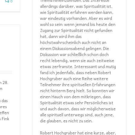
Thema hineinzufinden. Das Interesse
0
allerdings darüber, was Spiritualität ist,
wie Spiritualität erfahren werden kann,
war eindeutig vorhanden. Aber es wird
wohl so sein: wenn jemand bis heute den
Zugang zur Spiritualität nicht gefunden
hat, dann wird ihm das
höchstwahrscheinlich auch nicht an
einem Diskussionsabend gelingen. Die
Diskussion war schließlich schon doch
recht lebendig, wenn sie auch zeitweise
etwas zerfranste. Interessant und mutig
fand ich jedenfalls, dass neben Robert
Hochgruber auch eine Reihe weitere
m 28.
Teilnehmer ihre spirituellen Erfahrungen
Im
nicht hinterm Berg hielt. So konnten wir
einen Hauch von dem mitkriegen, dass
a das
Spiritualität etwas sehr Persönliches ist
hres
und auch davon, dass wir möglicherweise
effen
alle spirituell unterwegs sind, auch jene,
 Fink
die glauben, es nicht zu sein.
Robert Hochgruber hat eine kurze, aber,