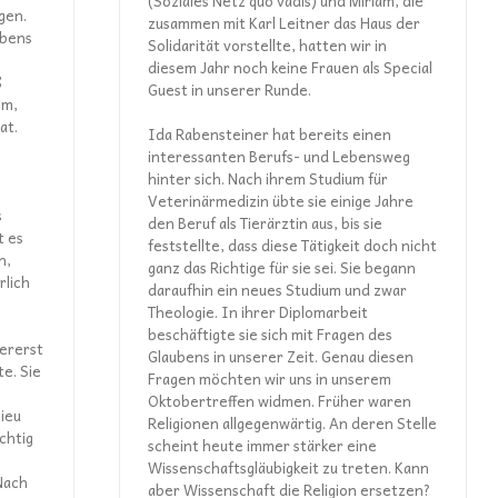
(Soziales Netz quo vadis) und Miriam, die
gen.
zusammen mit Karl Leitner das Haus der
ubens
Solidarität vorstellte, hatten wir in
diesem Jahr noch keine Frauen als Special
ß
Guest in unserer Runde.
em,
at.
Ida Rabensteiner hat bereits einen
interessanten Berufs- und Lebensweg
hinter sich. Nach ihrem Studium für
Veterinärmedizin übte sie einige Jahre
s
den Beruf als Tierärztin aus, bis sie
t es
feststellte, dass diese Tätigkeit doch nicht
n,
ganz das Richtige für sie sei. Sie begann
rlich
daraufhin ein neues Studium und zwar
Theologie. In ihrer Diplomarbeit
beschäftigte sie sich mit Fragen des
lererst
Glaubens in unserer Zeit. Genau diesen
e. Sie
Fragen möchten wir uns in unserem
Oktobertreffen widmen. Früher waren
lieu
Religionen allgegenwärtig. An deren Stelle
chtig
scheint heute immer stärker eine
Wissenschaftsgläubigkeit zu treten. Kann
Nach
aber Wissenschaft die Religion ersetzen?