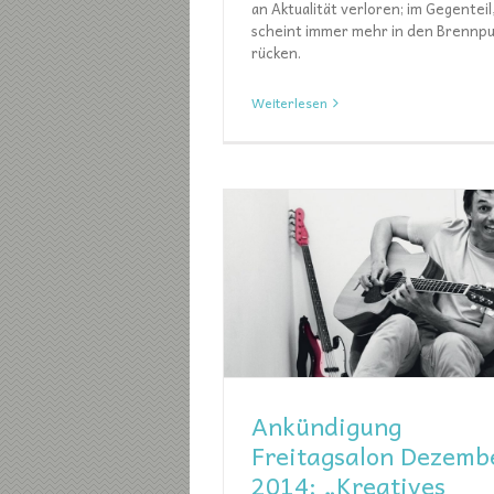
an Aktualität verloren; im Gegenteil
scheint immer mehr in den Brennpu
rücken.
Weiterlesen
Ankündigung Freitagsalon 
Denkmalschut
Freitagsalon
g Freitagsalon Dezember
Kreatives Überleben“
Freitagsalon
Ankündigung
Freitagsalon Dezemb
2014: „Kreatives