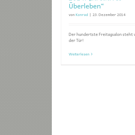
Überleben“
von
Konrad
|
23. Dezember 2014
Der hundertste Freitagsalon steht 
der Tür!
Weiterlesen
Ankündigung Freitagsal
2014: „Die Kirche von Paps
Freitagsalon