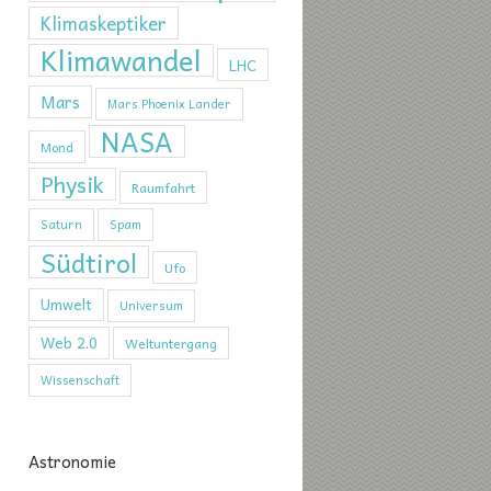
Klimaskeptiker
Klimawandel
LHC
Mars
Mars Phoenix Lander
NASA
Mond
Physik
Raumfahrt
Saturn
Spam
Südtirol
Ufo
Umwelt
Universum
Web 2.0
Weltuntergang
Wissenschaft
Astronomie