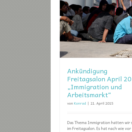
Ankündigung Freitagsalo
Ukraine – Russl
 Freitagsalon April 2015:
Freitagsalon
tion und Arbeitsmarkt“
Freitagsalon
Ankündigung
Freitagsalon April 20
„Immigration und
Arbeitsmarkt“
von
Konrad
|
21. April 2015
Das Thema Immigration hatten wir
im Freitagsalon. Es hat nach wie vor