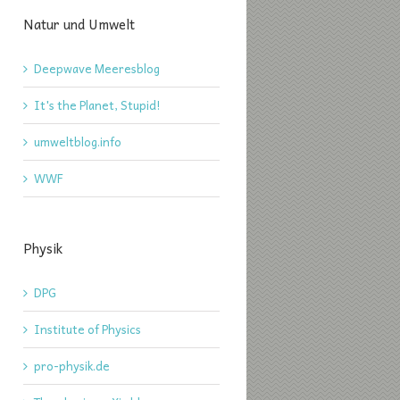
Natur und Umwelt
Deepwave Meeresblog
It's the Planet, Stupid!
umweltblog.info
WWF
Physik
DPG
Institute of Physics
pro-physik.de