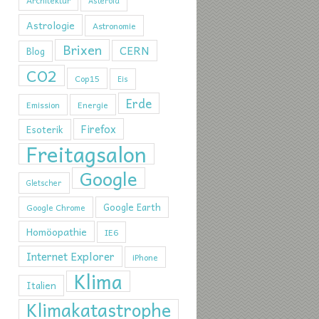
Architektur
Asteroid
Astrologie
Astronomie
Brixen
CERN
Blog
CO2
Cop15
Eis
Erde
Emission
Energie
Firefox
Esoterik
Freitagsalon
Google
Gletscher
Google Earth
Google Chrome
Homöopathie
IE6
Internet Explorer
iPhone
Klima
Italien
Klimakatastrophe