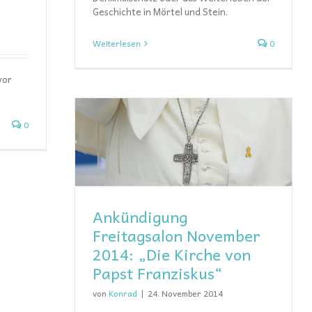
Geschichte in Mörtel und Stein.
Weiterlesen
0
vor
0
on November
t Franziskus“
Ankündigung
Freitagsalon November
2014: „Die Kirche von
Papst Franziskus“
von
Konrad
|
24. November 2014