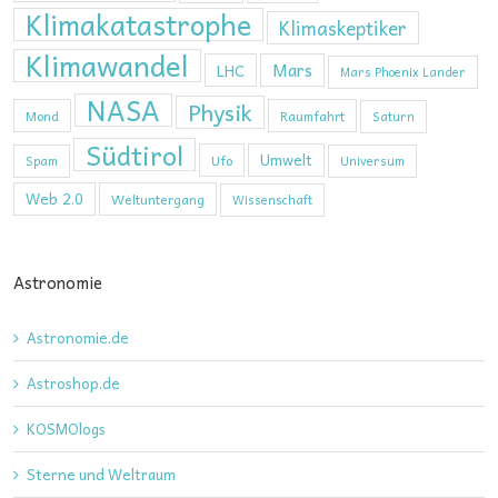
Klimakatastrophe
Klimaskeptiker
Klimawandel
Mars
LHC
Mars Phoenix Lander
NASA
Physik
Mond
Raumfahrt
Saturn
Südtirol
Umwelt
Ufo
Spam
Universum
Web 2.0
Weltuntergang
Wissenschaft
Astronomie
Astronomie.de
Astroshop.de
KOSMOlogs
Sterne und Weltraum