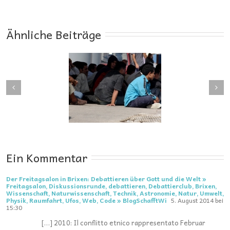
Ähnliche Beiträge
Ankündigung
Ankündigung
eitagsalon April
Freitagsalon März
5: „Immigration
2015: Ukraine –
d Arbeitsmarkt“
Russland
Ein Kommentar
Der Freitagsalon in Brixen: Debattieren über Gott und die Welt »
Freitagsalon, Diskussionsrunde, debattieren, Debattierclub, Brixen,
Wissenschaft, Naturwissenschaft, Technik, Astronomie, Natur, Umwelt,
Physik, Raumfahrt, Ufos, Web, Code » BlogSchafftWi
5. August 2014 bei
15:30
[…] 2010: Il conflitto etnico rappresentato Februar