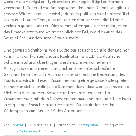
werden die häufigsten, typischsten und regelmäßigsten Formen
verwendet. Gegen diese Amtssprache, das Ladin Dolomitan, gibt es
gewisse Widerstände, sie wird jedenfalls politisch nicht unterstützt.
U.a. wird oft angeführt, dass mit dieser Amtssprache die Idiome
verloren gehen könnten. Dies stimmt aber ganz sicher nicht, eher
das Umgekehrte wäre wahrscheinlich der Fall, wie dies auch das
Beispiel Graubünden unter Beweis stellt.
Eine gewisse Schulform, wie z.B. die paritätische Schule der Ladiner,
kann nicht einfach auf andere Realitäten, wie z.B. die deutsche
Schule in Südtirol übertragen werden. Die verschiedenen
Volksgruppen in unserem Land haben eine unterschiedliche
Geschichte hinter sich: Auch die unterschiedliche Bedeutung des
Tourismus wird in diesem Zusammenhang eine gewisse Rolle spielen.
Es mehren sich allerdings die Stimmen dazu, dass wenigstens einige
Fächer in der anderen Sprache unterrichtet werden. Im
Zusammenhang mit dem Clillsystem hat man vor, zumindest ein Fach
in englischer Sprache zu unterrichten. Dies stünde nicht im
Widerspruch zum Artikel 19 des Autonomiestatutes.
von
Konrad
|
26. März 2010
|
Kategorien
Freitagsalon
|
Schlagworte:
Ladinien
,
Schulmodell
|
1 Kommentar