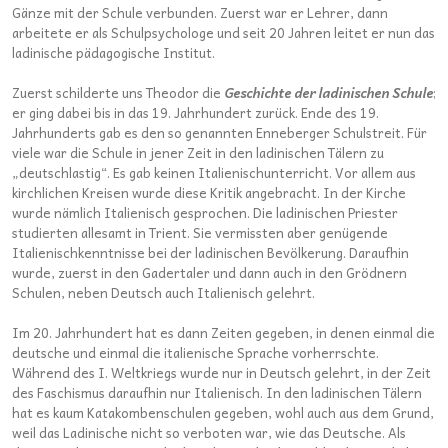
Gänze mit der Schule verbunden. Zuerst war er Lehrer, dann
arbeitete er als Schulpsychologe und seit 20 Jahren leitet er nun das
ladinische pädagogische Institut.
Zuerst schilderte uns Theodor die
Geschichte der ladinischen Schule
;
er ging dabei bis in das 19. Jahrhundert zurück. Ende des 19.
Jahrhunderts gab es den so genannten Enneberger Schulstreit. Für
viele war die Schule in jener Zeit in den ladinischen Tälern zu
„deutschlastig“. Es gab keinen Italienischunterricht. Vor allem aus
kirchlichen Kreisen wurde diese Kritik angebracht. In der Kirche
wurde nämlich Italienisch gesprochen. Die ladinischen Priester
studierten allesamt in Trient. Sie vermissten aber genügende
Italienischkenntnisse bei der ladinischen Bevölkerung. Daraufhin
wurde, zuerst in den Gadertaler und dann auch in den Grödnern
Schulen, neben Deutsch auch Italienisch gelehrt.
Im 20. Jahrhundert hat es dann Zeiten gegeben, in denen einmal die
deutsche und einmal die italienische Sprache vorherrschte.
Während des I. Weltkriegs wurde nur in Deutsch gelehrt, in der Zeit
des Faschismus daraufhin nur Italienisch. In den ladinischen Tälern
hat es kaum Katakombenschulen gegeben, wohl auch aus dem Grund,
weil das Ladinische nicht so verboten war, wie das Deutsche. Als