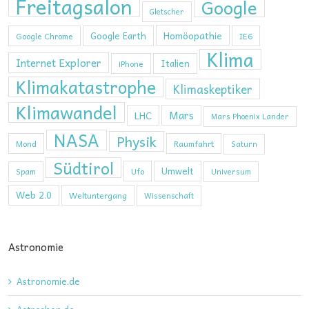
Freitagsalon
Google
Gletscher
Homöopathie
Google Earth
Google Chrome
IE6
Klima
Internet Explorer
Italien
iPhone
Klimakatastrophe
Klimaskeptiker
Klimawandel
Mars
LHC
Mars Phoenix Lander
NASA
Physik
Mond
Raumfahrt
Saturn
Südtirol
Umwelt
Ufo
Spam
Universum
Web 2.0
Weltuntergang
Wissenschaft
Astronomie
Astronomie.de