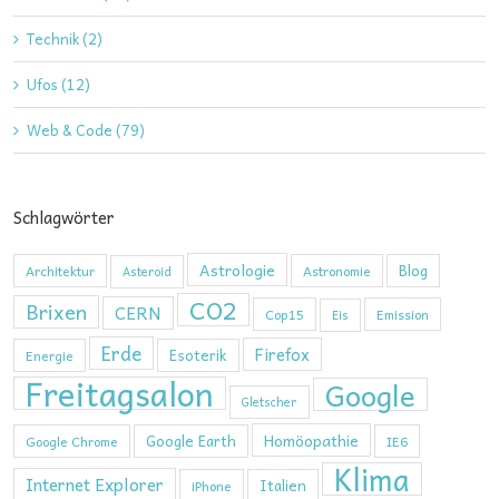
Technik (2)
Ufos (12)
Web & Code (79)
Schlagwörter
Astrologie
Blog
Architektur
Astronomie
Asteroid
CO2
Brixen
CERN
Cop15
Emission
Eis
Erde
Firefox
Esoterik
Energie
Freitagsalon
Google
Gletscher
Homöopathie
Google Earth
Google Chrome
IE6
Klima
Internet Explorer
Italien
iPhone