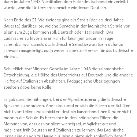
dann im Jahre 1943 Norditalien dem Hitlerdeutschland einverleibt
wurde, war die Unterrichtssprache wiederum Deutsch.
Nach Ende des II. Weltkrieges ging ein Streit (der ca. drei Jahre
dauerte) darüber los, welche Sprache in der ladinischen Schule vor
allem zum Zuge kommen soll: Deutsch oder Italienisch. Das
Ladinische zu favorisieren kam für kaum jemanden in Frage,
scheinbar war damals das ladinische Selbstbewusstsein dafür zu
schwach ausgeprägt, auch wenn Inspektor Ferrari für das Ladinische
eintrat.
Schließlich traf Minister Gonella im Jahre 1948 die salomonische
Entscheidung, die Hälfte des Unterrichts auf Deutsch und die andere
Hälfte auf Italienisch abzuhalten. Pädagogische Überlegungen
spielten dabei keine Rolle.
Es gab dann Bemühungen, bei der Alphabetisierung die ladinische
Sprache zu benutzen. Aber das konnten sich die Eltern der Schüler
nicht vorstellen und schickten deshalb kurzerhand ihre Kinder nicht
mehr in die Schule. Es herrschte in den ladinischen Tälern die
Meinung vor, dass es vor allem wichtig sei, möglichst gut und
möglichst früh Deutsch und Italienisch zu lernen; das Ladinische
lernen sie eh von zu Hause aus. Man einigte sich schließlich darauf,