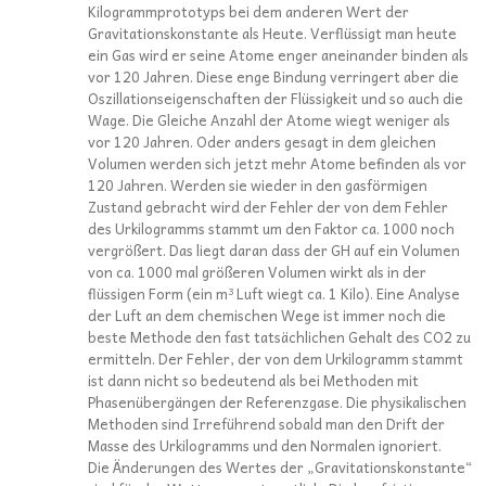
Kilogrammprototyps bei dem anderen Wert der
Gravitationskonstante als Heute. Verflüssigt man heute
ein Gas wird er seine Atome enger aneinander binden als
vor 120 Jahren. Diese enge Bindung verringert aber die
Oszillationseigenschaften der Flüssigkeit und so auch die
Wage. Die Gleiche Anzahl der Atome wiegt weniger als
vor 120 Jahren. Oder anders gesagt in dem gleichen
Volumen werden sich jetzt mehr Atome befinden als vor
120 Jahren. Werden sie wieder in den gasförmigen
Zustand gebracht wird der Fehler der von dem Fehler
des Urkilogramms stammt um den Faktor ca. 1000 noch
vergrößert. Das liegt daran dass der GH auf ein Volumen
von ca. 1000 mal größeren Volumen wirkt als in der
flüssigen Form (ein m³ Luft wiegt ca. 1 Kilo). Eine Analyse
der Luft an dem chemischen Wege ist immer noch die
beste Methode den fast tatsächlichen Gehalt des CO2 zu
ermitteln. Der Fehler, der von dem Urkilogramm stammt
ist dann nicht so bedeutend als bei Methoden mit
Phasenübergängen der Referenzgase. Die physikalischen
Methoden sind Irreführend sobald man den Drift der
Masse des Urkilogramms und den Normalen ignoriert.
Die Änderungen des Wertes der „Gravitationskonstante“