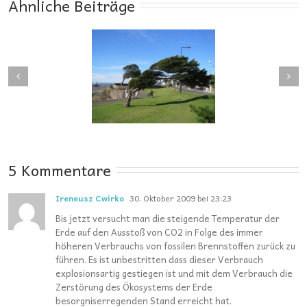
Ähnliche Beiträge
Hochwasser und
e und Windbruch:
Klimamodelle: Lassen
Die kritische
sich extreme
dgeschwindigkeit
Niederschläge
prognostizieren?
5 Kommentare
Ireneusz Cwirko
30. Oktober 2009 bei 23:23
Bis jetzt versucht man die steigende Temperatur der
Erde auf den Ausstoß von CO2 in Folge des immer
höheren Verbrauchs von fossilen Brennstoffen zurück zu
führen. Es ist unbestritten dass dieser Verbrauch
explosionsartig gestiegen ist und mit dem Verbrauch die
Zerstörung des Ökosystems der Erde
besorgniserregenden Stand erreicht hat.