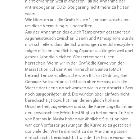
nicht erkennen weil in anderen Fall die Annahme der
anthropogenen CO2- Steigerung nicht mehr zu halten
wäre.
Wir könnten uns die Grafik Figure 1 genauer anschauen
um diese Vermutung zu überprüfen.
Aus der Annahmen des durch Temperatur gesteuerten
Argonaustausch zwischen Ozean und Atmosphäre wurde
man schließen, dass die Schwankungen den Jahreszyklen
folgen müssen und Richtung Äquator ausklingeln weil dort
ganzes Jahr die gleichen Wassertemperaturen
herrschen. Wenn wir in der Grafik die Kurve von der
Messstation auf der Amerikanischen Samoa (SMO)
betrachten sieht alles auf ersten Blick in Ordnung. Bei
Genauer Betrachtung stellt sich aber heraus, dass die
Werte dort genauso schwanken wie in der Antarktis Bzw.
noch ausgeprägter sind. Die würden aber einfach nicht
berücksichtigt bzw. hat man denen gleich höhere
Unsicherheit zugewiesen und so die Kurve abgeflacht um
den gewünschten Effekt bestätigt zu bekommen. In Falle
von Barrow in Alaska haben wir ähnliche Situation hier
war der Verfasser gezwungen die Kurve so zu gestalten
das viele der Werte die nicht zu der Annahme passen
einfach nicht berücksichtigt wurde. Ich Frage warum hat