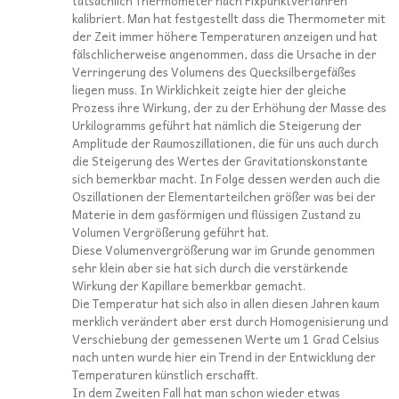
tatsächlich Thermometer nach Fixpunktverfahren
kalibriert. Man hat festgestellt dass die Thermometer mit
der Zeit immer höhere Temperaturen anzeigen und hat
fälschlicherweise angenommen, dass die Ursache in der
Verringerung des Volumens des Quecksilbergefäßes
liegen muss. In Wirklichkeit zeigte hier der gleiche
Prozess ihre Wirkung, der zu der Erhöhung der Masse des
Urkilogramms geführt hat nämlich die Steigerung der
Amplitude der Raumoszillationen, die für uns auch durch
die Steigerung des Wertes der Gravitationskonstante
sich bemerkbar macht. In Folge dessen werden auch die
Oszillationen der Elementarteilchen größer was bei der
Materie in dem gasförmigen und flüssigen Zustand zu
Volumen Vergrößerung geführt hat.
Diese Volumenvergrößerung war im Grunde genommen
sehr klein aber sie hat sich durch die verstärkende
Wirkung der Kapillare bemerkbar gemacht.
Die Temperatur hat sich also in allen diesen Jahren kaum
merklich verändert aber erst durch Homogenisierung und
Verschiebung der gemessenen Werte um 1 Grad Celsius
nach unten wurde hier ein Trend in der Entwicklung der
Temperaturen künstlich erschafft.
In dem Zweiten Fall hat man schon wieder etwas