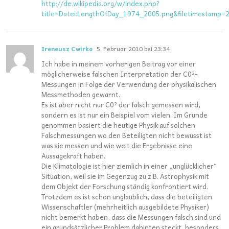
http://de.wikipedia.org/w/index.php?
title=Datei:LengthOfDay_1974_2005.png&filetimestamp
Ireneusz Cwirko
5. Februar 2010 bei 23:34
Ich habe in meinem vorherigen Beitrag vor einer
möglicherweise falschen Interpretation der C0²-
Messungen in Folge der Verwendung der physikalischen
Messmethoden gewarnt.
Es ist aber nicht nur C0² der falsch gemessen wird,
sondern es ist nur ein Beispiel vom vielen. Im Grunde
genommen basiert die heutige Physik auf solchen
Falschmessungen wo den Beteiligten nicht bewusst ist
was sie messen und wie weit die Ergebnisse eine
Aussagekraft haben.
Die Klimatologie ist hier ziemlich in einer „unglücklicher“
Situation, weil sie im Gegenzug zu z.B. Astrophysik mit
dem Objekt der Forschung ständig konfrontiert wird.
Trotzdem es ist schon unglaublich, dass die beteiligten
Wissenschaftler (mehrheitlich ausgebildete Physiker)
nicht bemerkt haben, dass die Messungen falsch sind und
ein grundsätzlicher Problem dahinten steckt, besonders,