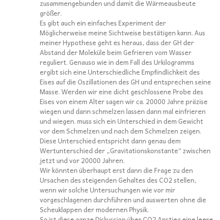
zusammengebunden und damit die Wärmeausbeute
größer.
Es gibt auch ein einfaches Experiment der
Möglicherweise meine Sichtweise bestätigen kann. Aus
meiner Hypothese geht es heraus, dass der GH der
Abstand der Moleküle beim Gefrieren vom Wasser
reguliert. Genauso wie in dem Fall des Urkilogramms
ergibt sich eine Unterschiedliche Empfindlichkeit des
Eises auf die Oszillationen des GH und entsprechen seine
Masse. Werden wir eine dicht geschlossene Probe des
Eises von einem Alter sagen wir ca. 20000 Jahre präzise
wiegen und dann schmelzen lassen dann mal einfrieren
und wiegen. muss sich ein Unterschied in dem Gewicht
vor dem Schmelzen und nach dem Schmelzen zeigen.
Diese Unterschied entspricht dann genau dem
Wertunterschied der „Gravitationskonstante“ zwischen
jetzt und vor 20000 Jahren.
Wir könnten überhaupt erst dann die Frage zu den
Ursachen des steigenden Gehaltes des CO2 stellen,
wenn wir solche Untersuchungen wie vor mir
vorgeschlagenen durchführen und auswerten ohne die
Scheuklappen der modernen Physik.
So ist diese ganze Diskussion über CO2 Anstieg eine leere