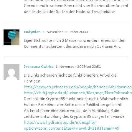
Gerede und in seinem Sinn nicht von Solcher über Anzahl
der Teufel an der Spitze der Nadel unterscheidbar
Endymion
1. November 2009 bei 20:33
Eigentlich sollte man 2 Messer anwenden, eines, um den
Kommentar zu kürzen, das andere nach Ockhams Art.
Ireneusz Cwirko
1. November 2009 bei 23:51
Die Links scheinen nicht zu funktionieren. Anbei die
richtigen:
http://geoweb.princeton.edu/people/bender/lab/downloa
http://kfs.ftj.agh.edu.pl/~zimnoch/files/mgr/PiotrPoltorak.
Der Link für Krypton85 funktioniert nicht. Wahrscheinlich
hat der Betreiber der Seite diese Publikation gelöscht.
Als Ersatz hier eine Seite wo auf dem Abbildung 3 die
zeitliche Entwicklung des Kryptons85 dargestellt wurde
http://www.hydroisotop.de/index.php?
option=com_content&task=view&id=11&Itemid=49