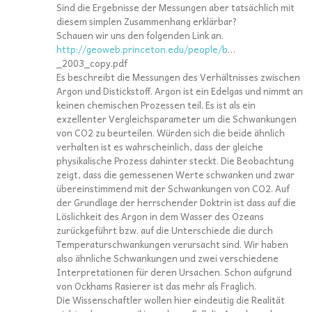
Sind die Ergebnisse der Messungen aber tatsächlich mit
diesem simplen Zusammenhang erklärbar?
Schauen wir uns den folgenden Link an.
http://geoweb.princeton.edu/people/b
…
_2003_copy.pdf
Es beschreibt die Messungen des Verhältnisses zwischen
Argon und Distickstoff. Argon ist ein Edelgas und nimmt an
keinen chemischen Prozessen teil. Es ist als ein
exzellenter Vergleichsparameter um die Schwankungen
von CO2 zu beurteilen. Würden sich die beide ähnlich
verhalten ist es wahrscheinlich, dass der gleiche
physikalische Prozess dahinter steckt. Die Beobachtung
zeigt, dass die gemessenen Werte schwanken und zwar
übereinstimmend mit der Schwankungen von CO2. Auf
der Grundlage der herrschender Doktrin ist dass auf die
Löslichkeit des Argon in dem Wasser des Ozeans
zurückgeführt bzw. auf die Unterschiede die durch
Temperaturschwankungen verursacht sind. Wir haben
also ähnliche Schwankungen und zwei verschiedene
Interpretationen für deren Ursachen. Schon aufgrund
von Ockhams Rasierer ist das mehr als Fraglich.
Die Wissenschaftler wollen hier eindeutig die Realität