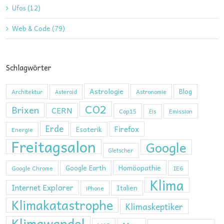
Ufos (12)
Web & Code (79)
Schlagwörter
Astrologie
Blog
Architektur
Astronomie
Asteroid
CO2
Brixen
CERN
Cop15
Emission
Eis
Erde
Firefox
Esoterik
Energie
Freitagsalon
Google
Gletscher
Homöopathie
Google Earth
Google Chrome
IE6
Klima
Internet Explorer
Italien
iPhone
Klimakatastrophe
Klimaskeptiker
Klimawandel