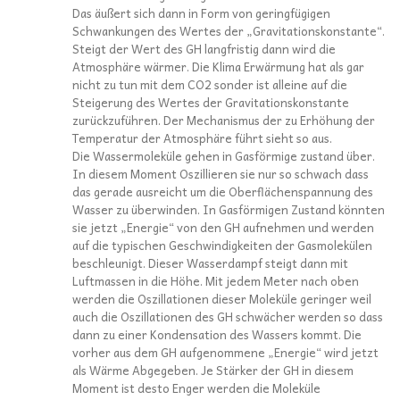
Das äußert sich dann in Form von geringfügigen
Schwankungen des Wertes der „Gravitationskonstante“.
Steigt der Wert des GH langfristig dann wird die
Atmosphäre wärmer. Die Klima Erwärmung hat als gar
nicht zu tun mit dem CO2 sonder ist alleine auf die
Steigerung des Wertes der Gravitationskonstante
zurückzuführen. Der Mechanismus der zu Erhöhung der
Temperatur der Atmosphäre führt sieht so aus.
Die Wassermoleküle gehen in Gasförmige zustand über.
In diesem Moment Oszillieren sie nur so schwach dass
das gerade ausreicht um die Oberflächenspannung des
Wasser zu überwinden. In Gasförmigen Zustand könnten
sie jetzt „Energie“ von den GH aufnehmen und werden
auf die typischen Geschwindigkeiten der Gasmolekülen
beschleunigt. Dieser Wasserdampf steigt dann mit
Luftmassen in die Höhe. Mit jedem Meter nach oben
werden die Oszillationen dieser Moleküle geringer weil
auch die Oszillationen des GH schwächer werden so dass
dann zu einer Kondensation des Wassers kommt. Die
vorher aus dem GH aufgenommene „Energie“ wird jetzt
als Wärme Abgegeben. Je Stärker der GH in diesem
Moment ist desto Enger werden die Moleküle