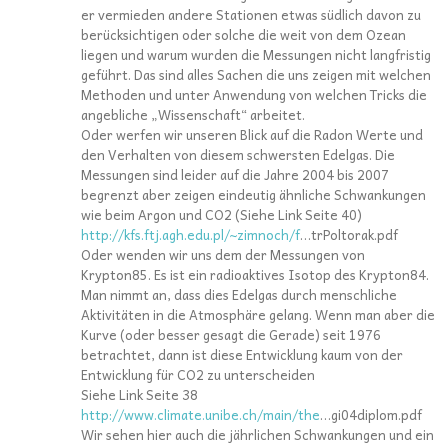
er vermieden andere Stationen etwas südlich davon zu
berücksichtigen oder solche die weit von dem Ozean
liegen und warum wurden die Messungen nicht langfristig
geführt. Das sind alles Sachen die uns zeigen mit welchen
Methoden und unter Anwendung von welchen Tricks die
angebliche „Wissenschaft“ arbeitet.
Oder werfen wir unseren Blick auf die Radon Werte und
den Verhalten von diesem schwersten Edelgas. Die
Messungen sind leider auf die Jahre 2004 bis 2007
begrenzt aber zeigen eindeutig ähnliche Schwankungen
wie beim Argon und CO2 (Siehe Link Seite 40)
http://kfs.ftj.agh.edu.pl/~zimnoch/f
…trPoltorak.pdf
Oder wenden wir uns dem der Messungen von
Krypton85. Es ist ein radioaktives Isotop des Krypton84.
Man nimmt an, dass dies Edelgas durch menschliche
Aktivitäten in die Atmosphäre gelang. Wenn man aber die
Kurve (oder besser gesagt die Gerade) seit 1976
betrachtet, dann ist diese Entwicklung kaum von der
Entwicklung für CO2 zu unterscheiden
Siehe Link Seite 38
http://www.climate.unibe.ch/main/the
…gi04diplom.pdf
Wir sehen hier auch die jährlichen Schwankungen und ein