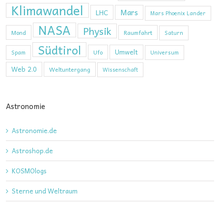
Klimawandel
Mars
LHC
Mars Phoenix Lander
NASA
Physik
Mond
Raumfahrt
Saturn
Südtirol
Umwelt
Ufo
Spam
Universum
Web 2.0
Weltuntergang
Wissenschaft
Astronomie
Astronomie.de
Astroshop.de
KOSMOlogs
Sterne und Weltraum