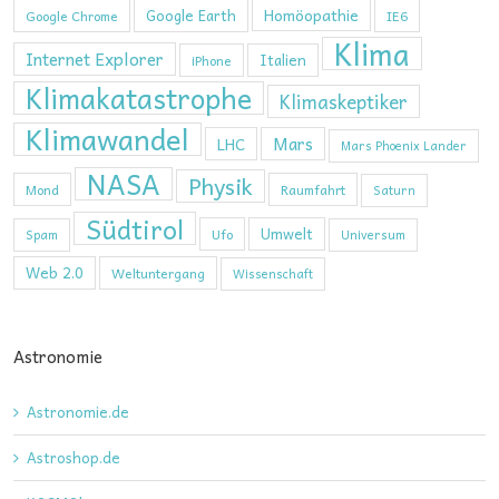
Homöopathie
Google Earth
Google Chrome
IE6
Klima
Internet Explorer
Italien
iPhone
Klimakatastrophe
Klimaskeptiker
Klimawandel
Mars
LHC
Mars Phoenix Lander
NASA
Physik
Mond
Raumfahrt
Saturn
Südtirol
Umwelt
Ufo
Spam
Universum
Web 2.0
Weltuntergang
Wissenschaft
Astronomie
Astronomie.de
Astroshop.de