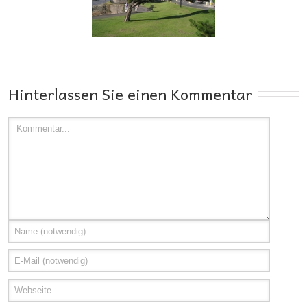
Die kritische
Folge 1: Der
dgeschwindigkeit
Marangoni-Effekt
Hinterlassen Sie einen Kommentar