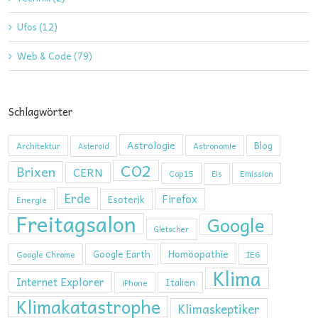
Ufos (12)
Web & Code (79)
Schlagwörter
Astrologie
Blog
Architektur
Astronomie
Asteroid
CO2
Brixen
CERN
Cop15
Emission
Eis
Erde
Firefox
Esoterik
Energie
Freitagsalon
Google
Gletscher
Homöopathie
Google Earth
Google Chrome
IE6
Klima
Internet Explorer
Italien
iPhone
Klimakatastrophe
Klimaskeptiker