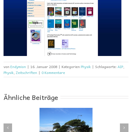
von
Endymion
|
16. Januar 2008
|
Kategorien
Physik
|
Schlagworte:
AIP
,
Physik
,
Zeitschriften
|
0 Kommentare
Ähnliche Beiträge
e und Windbruch:
Physik mit Amelie –