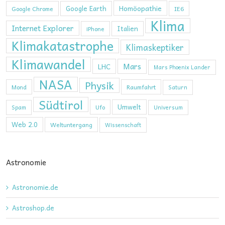
Homöopathie
Google Earth
Google Chrome
IE6
Klima
Internet Explorer
Italien
iPhone
Klimakatastrophe
Klimaskeptiker
Klimawandel
Mars
LHC
Mars Phoenix Lander
NASA
Physik
Mond
Raumfahrt
Saturn
Südtirol
Umwelt
Ufo
Spam
Universum
Web 2.0
Weltuntergang
Wissenschaft
Astronomie
Astronomie.de
Astroshop.de