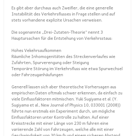
Es gibt aber durchaus auch Zweifler, die eine generelle
Instabilität des Verkehrsflusses in Frage stellen und auf
stets vorhandene explizite Ursachen verweisen.
Die sogenannte „Drei-Zutaten-Theorie“ nennt 3
Hauptursachen für die Entstehung von Verkehrsstaus:
Hohes Vekehrsaufkommen
Räumliche Inhomogenitäten des Streckenverlaufes wie
Zufahrten, Spurverengung oder Steigung
Temporäre Störung im Verkehrsfluss wie etwa Spurwechsel
oder Fahrzeuganhäufungen
Generell lassen sich aber theoretische Vorhersagen aus
empirischen Daten oftmals schwer erkennen, da einfach zu
viele Einflussfaktoren mitmischen. Yuki Sugiyama et al. (Y.
Sugiyama et al., New Journal of Physics 10, 033001 (2008))
führte nun erstmals ein Experiment durch, um mögliche
Einflussfaktoren unter Kontrolle zu halten. Auf einer
Kreisstrecke mit einer Länge von 230 m fuhren eine
variierende Zahl von Fahrzeugen, welche alle mit einer
Geschwindigkeit von 30 km/h und einem sicheren Abstand