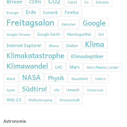
CO2
Brixen
CERN
Cop15
Emission
Eis
Erde
Firefox
Esoterik
Energie
Freitagsalon
Google
Gletscher
Homöopathie
Google Earth
Google Chrome
IE6
Klima
Internet Explorer
Italien
iPhone
Klimakatastrophe
Klimaskeptiker
Klimawandel
Mars
LHC
Mars Phoenix Lander
NASA
Physik
Mond
Raumfahrt
Saturn
Südtirol
Umwelt
Ufo
Spam
Universum
Web 2.0
Weltuntergang
Wissenschaft
Astronomie