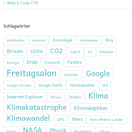
Web & Code (79)
Schlagwörter
Astrologie
Blog
Architektur
Astronomie
Asteroid
CO2
Brixen
CERN
Cop15
Emission
Eis
Erde
Firefox
Esoterik
Energie
Freitagsalon
Google
Gletscher
Homöopathie
Google Earth
Google Chrome
IE6
Klima
Internet Explorer
Italien
iPhone
Klimakatastrophe
Klimaskeptiker
Klimawandel
Mars
LHC
Mars Phoenix Lander
NASA
Physik
Mond
Raumfahrt
Saturn