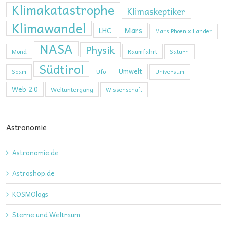
Klimakatastrophe
Klimaskeptiker
Klimawandel
Mars
LHC
Mars Phoenix Lander
NASA
Physik
Mond
Raumfahrt
Saturn
Südtirol
Umwelt
Ufo
Spam
Universum
Web 2.0
Weltuntergang
Wissenschaft
Astronomie
Astronomie.de
Astroshop.de
KOSMOlogs
Sterne und Weltraum