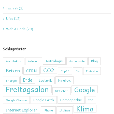
Technik (2)
Ufos (12)
Web & Code (79)
Schlagwörter
Astrologie
Blog
Architektur
Astronomie
Asteroid
CO2
Brixen
CERN
Cop15
Emission
Eis
Erde
Firefox
Esoterik
Energie
Freitagsalon
Google
Gletscher
Homöopathie
Google Earth
Google Chrome
IE6
Klima
Internet Explorer
Italien
iPhone