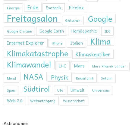
Erde
Firefox
Esoterik
Energie
Freitagsalon
Google
Gletscher
Homöopathie
Google Earth
Google Chrome
IE6
Klima
Internet Explorer
Italien
iPhone
Klimakatastrophe
Klimaskeptiker
Klimawandel
Mars
LHC
Mars Phoenix Lander
NASA
Physik
Mond
Raumfahrt
Saturn
Südtirol
Umwelt
Ufo
Spam
Universum
Web 2.0
Weltuntergang
Wissenschaft
Astronomie