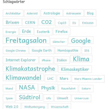
Schlagwörter
Astrologie
Blog
Architektur
Astronomie
Asteroid
CO2
Brixen
CERN
Cop15
Emission
Eis
Erde
Firefox
Esoterik
Energie
Freitagsalon
Google
Gletscher
Homöopathie
Google Earth
Google Chrome
IE6
Klima
Internet Explorer
Italien
iPhone
Klimakatastrophe
Klimaskeptiker
Klimawandel
Mars
LHC
Mars Phoenix Lander
NASA
Physik
Mond
Raumfahrt
Saturn
Südtirol
Umwelt
Ufo
Spam
Universum
Web 2.0
Weltuntergang
Wissenschaft