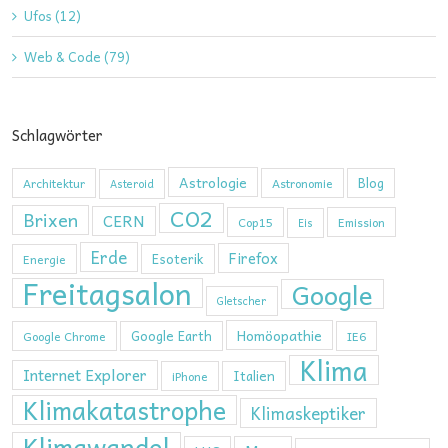
Ufos (12)
Web & Code (79)
Schlagwörter
Astrologie
Blog
Architektur
Astronomie
Asteroid
CO2
Brixen
CERN
Cop15
Emission
Eis
Erde
Firefox
Esoterik
Energie
Freitagsalon
Google
Gletscher
Homöopathie
Google Earth
Google Chrome
IE6
Klima
Internet Explorer
Italien
iPhone
Klimakatastrophe
Klimaskeptiker
Klimawandel