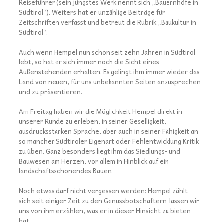
Reiseführer (sein jüngstes Werk nennt sich „Bauernhöfe in
Südtirol“). Weiters hat er unzählige Beiträge für
Zeitschriften verfasst und betreut die Rubrik „Baukultur in
Südtirol“.
Auch wenn Hempel nun schon seit zehn Jahren in Südtirol
lebt, so hat er sich immer noch die Sicht eines
Außenstehenden erhalten. Es gelingt ihm immer wieder das
Land von neuen, für uns unbekannten Seiten anzusprechen
und zu präsentieren.
Am Freitag haben wir die Möglichkeit Hempel direkt in
unserer Runde zu erleben, in seiner Geselligkeit,
ausdrucksstarken Sprache, aber auch in seiner Fähigkeit an
so mancher Südtiroler Eigenart oder Fehlentwicklung Kritik
zu üben. Ganz besonders liegt ihm das Siedlungs- und
Bauwesen am Herzen, vor allem in Hinblick auf ein
landschaftsschonendes Bauen.
Noch etwas darf nicht vergessen werden: Hempel zählt
sich seit einiger Zeit zu den Genussbotschaftern; lassen wir
uns von ihm erzählen, was er in dieser Hinsicht zu bieten
hat.