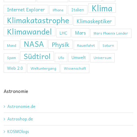
Klima
Internet Explorer
Italien
iPhone
Klimakatastrophe
Klimaskeptiker
Klimawandel
Mars
LHC
Mars Phoenix Lander
NASA
Physik
Mond
Raumfahrt
Saturn
Südtirol
Umwelt
Ufo
Spam
Universum
Web 2.0
Weltuntergang
Wissenschaft
Astronomie
Astronomie.de
Astroshop.de
KOSMOlogs