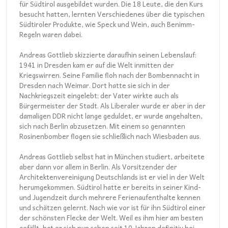
für Südtirol ausgebildet wurden. Die 18 Leute, die den Kurs
besucht hatten, lernten Verschiedenes über die typischen
Südtiroler Produkte, wie Speck und Wein, auch Benimm-
Regeln waren dabei.
Andreas Gottlieb skizzierte daraufhin seinen Lebenslauf:
1941 in Dresden kam er auf die Welt inmitten der
Kriegswirren. Seine Familie floh nach der Bombennacht in
Dresden nach Weimar. Dort hatte sie sich in der
Nachkriegszeit eingelebt; der Vater wirkte auch als
Bürgermeister der Stadt. Als Liberaler wurde er aber in der
damaligen DDR nicht lange geduldet, er wurde angehalten,
sich nach Berlin abzusetzen. Mit einem so genannten
Rosinenbomber flogen sie schließlich nach Wiesbaden aus.
Andreas Gottlieb selbst hat in München studiert, arbeitete
aber dann vor allem in Berlin. Als Vorsitzender der
Architektenvereinigung Deutschlands ist er viel in der Welt
herumgekommen. Südtirol hatte er bereits in seiner Kind-
und Jugendzeit durch mehrere Ferienaufenthalte kennen
und schätzen gelernt. Nach wie vor ist für ihn Südtirol einer
der schönsten Flecke der Welt. Weil es ihm hier am besten
gefällt, hat er sich nun schon seit 10 Jahren definitiv bei