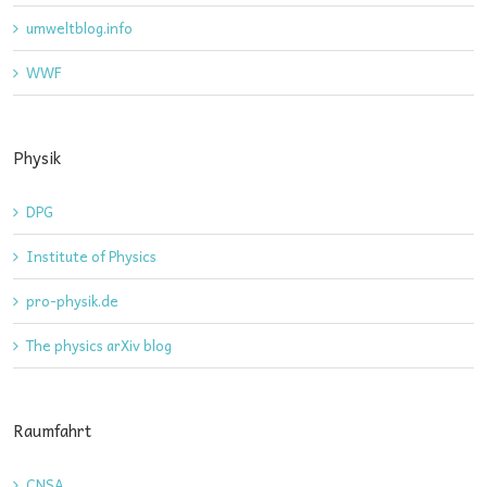
umweltblog.info
WWF
Physik
DPG
Institute of Physics
pro-physik.de
The physics arXiv blog
Raumfahrt
CNSA