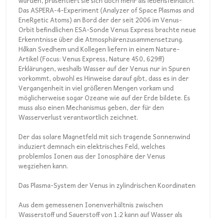
würden, präsentiert sie sich doch mehr als lebensfeindlich.
Das ASPERA-4-Experiment (Analyzer of Space Plasmas and
EneRgetic Atoms) an Bord der der seit 2006 im Venus-
Orbit befindlichen ESA-Sonde Venus Express brachte neue
Erkenntnisse über die Atmosphärenzusammensetzung.
Håkan Svedhem und Kollegen liefern in einem Nature-
Artikel (Focus: Venus Express, Nature 450, 629ff)
Erklärungen, weshalb Wasser auf der Venus nur in Spuren
vorkommt, obwohl es Hinweise darauf gibt, dass es in der
Vergangenheit in viel größeren Mengen vorkam und
möglicherweise sogar Ozeane wie auf der Erde bildete. Es
muss also einen Mechanismus geben, der für den
Wasserverlust verantwortlich zeichnet.
Der das solare Magnetfeld mit sich tragende Sonnenwind
induziert demnach ein elektrisches Feld, welches
problemlos Ionen aus der Ionosphäre der Venus
wegziehen kann.
Das Plasma-System der Venus in zylindrischen Koordinaten
Aus dem gemessenen Ionenverhältnis zwischen
Wasserstoff und Sauerstoff von 1:2 kann auf Wasser als