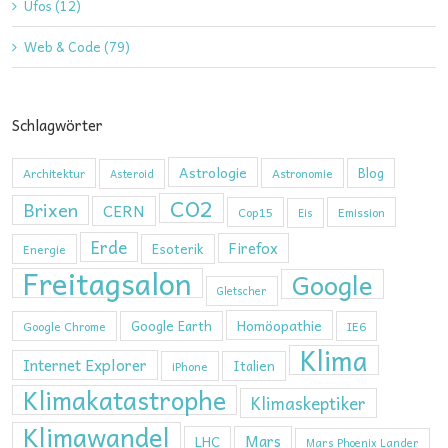
Ufos (12)
Web & Code (79)
Schlagwörter
Astrologie
Blog
Architektur
Astronomie
Asteroid
CO2
Brixen
CERN
Cop15
Emission
Eis
Erde
Firefox
Esoterik
Energie
Freitagsalon
Google
Gletscher
Homöopathie
Google Earth
Google Chrome
IE6
Klima
Internet Explorer
Italien
iPhone
Klimakatastrophe
Klimaskeptiker
Klimawandel
Mars
LHC
Mars Phoenix Lander