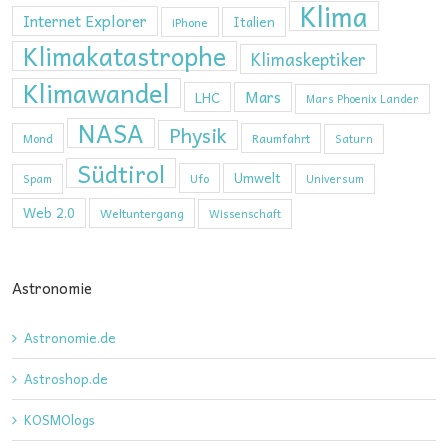
Klima
Internet Explorer
Italien
iPhone
Klimakatastrophe
Klimaskeptiker
Klimawandel
Mars
LHC
Mars Phoenix Lander
NASA
Physik
Mond
Raumfahrt
Saturn
Südtirol
Umwelt
Ufo
Spam
Universum
Web 2.0
Weltuntergang
Wissenschaft
Astronomie
Astronomie.de
Astroshop.de
KOSMOlogs