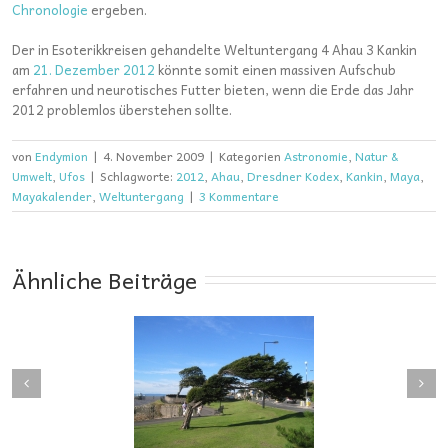
Chronologie
ergeben.
Der in Esoterikkreisen gehandelte Weltuntergang 4 Ahau 3 Kankin
am
21. Dezember 2012
könnte somit einen massiven Aufschub
erfahren und neurotisches Futter bieten, wenn die Erde das Jahr
2012 problemlos überstehen sollte.
von
Endymion
|
4. November 2009
|
Kategorien
Astronomie
,
Natur &
Umwelt
,
Ufos
|
Schlagworte:
2012
,
Ahau
,
Dresdner Kodex
,
Kankin
,
Maya
,
Mayakalender
,
Weltuntergang
|
3 Kommentare
Ähnliche Beiträge
Hochwasser und
e und Windbruch:
Klimamodelle: Lassen
Die kritische
sich extreme
dgeschwindigkeit