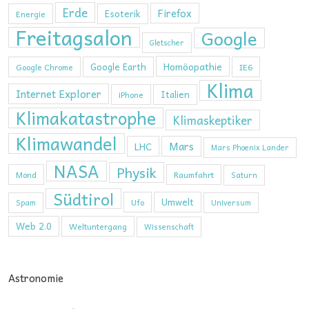
Erde
Firefox
Esoterik
Energie
Freitagsalon
Google
Gletscher
Homöopathie
Google Earth
Google Chrome
IE6
Klima
Internet Explorer
Italien
iPhone
Klimakatastrophe
Klimaskeptiker
Klimawandel
Mars
LHC
Mars Phoenix Lander
NASA
Physik
Mond
Raumfahrt
Saturn
Südtirol
Umwelt
Ufo
Spam
Universum
Web 2.0
Weltuntergang
Wissenschaft
Astronomie