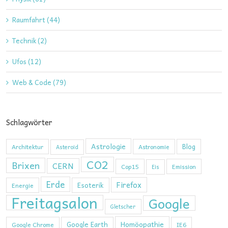
Raumfahrt (44)
Technik (2)
Ufos (12)
Web & Code (79)
Schlagwörter
Astrologie
Blog
Architektur
Astronomie
Asteroid
CO2
Brixen
CERN
Cop15
Emission
Eis
Erde
Firefox
Esoterik
Energie
Freitagsalon
Google
Gletscher
Homöopathie
Google Earth
Google Chrome
IE6