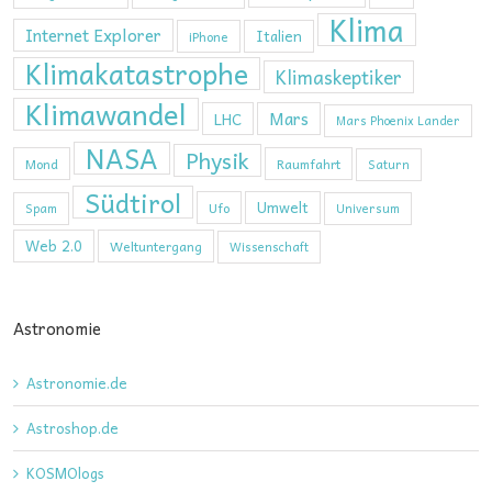
Klima
Internet Explorer
Italien
iPhone
Klimakatastrophe
Klimaskeptiker
Klimawandel
Mars
LHC
Mars Phoenix Lander
NASA
Physik
Mond
Raumfahrt
Saturn
Südtirol
Umwelt
Ufo
Spam
Universum
Web 2.0
Weltuntergang
Wissenschaft
Astronomie
Astronomie.de
Astroshop.de
KOSMOlogs