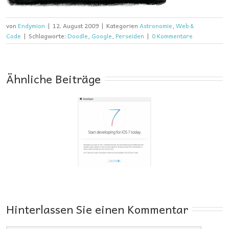
von
Endymion
|
12. August 2009
|
Kategorien
Astronomie
,
Web &
Code
|
Schlagworte:
Doodle
,
Google
,
Perseiden
|
0 Kommentare
Ähnliche Beiträge
e-Entwickler aller
nder: iOS 7 ante
portas!
Hinterlassen Sie einen Kommentar