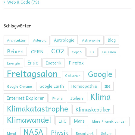
Web & Code (79)
Schlagwörter
Astrologie
Blog
Architektur
Astronomie
Asteroid
CO2
Brixen
CERN
Cop15
Emission
Eis
Erde
Firefox
Esoterik
Energie
Freitagsalon
Google
Gletscher
Homöopathie
Google Earth
Google Chrome
IE6
Klima
Internet Explorer
Italien
iPhone
Klimakatastrophe
Klimaskeptiker
Klimawandel
Mars
LHC
Mars Phoenix Lander
NASA
Physik
Mond
Raumfahrt
Saturn