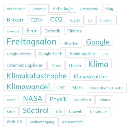
Astrologie
Blog
Architektur
Astronomie
Asteroid
CO2
Brixen
CERN
Cop15
Emission
Eis
Erde
Firefox
Esoterik
Energie
Freitagsalon
Google
Gletscher
Homöopathie
Google Earth
Google Chrome
IE6
Klima
Internet Explorer
Italien
iPhone
Klimakatastrophe
Klimaskeptiker
Klimawandel
Mars
LHC
Mars Phoenix Lander
NASA
Physik
Mond
Raumfahrt
Saturn
Südtirol
Umwelt
Ufo
Spam
Universum
Web 2.0
Weltuntergang
Wissenschaft