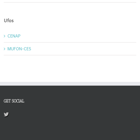
Ufos
CENAP
MUFON-CES
GET SOCIAL