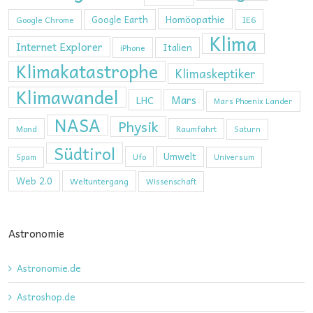
Homöopathie
Google Earth
Google Chrome
IE6
Klima
Internet Explorer
Italien
iPhone
Klimakatastrophe
Klimaskeptiker
Klimawandel
Mars
LHC
Mars Phoenix Lander
NASA
Physik
Mond
Raumfahrt
Saturn
Südtirol
Umwelt
Ufo
Spam
Universum
Web 2.0
Weltuntergang
Wissenschaft
Astronomie
Astronomie.de
Astroshop.de