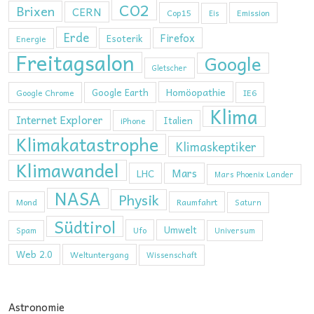
CO2
Brixen
CERN
Cop15
Emission
Eis
Erde
Firefox
Esoterik
Energie
Freitagsalon
Google
Gletscher
Homöopathie
Google Earth
Google Chrome
IE6
Klima
Internet Explorer
Italien
iPhone
Klimakatastrophe
Klimaskeptiker
Klimawandel
Mars
LHC
Mars Phoenix Lander
NASA
Physik
Mond
Raumfahrt
Saturn
Südtirol
Umwelt
Ufo
Spam
Universum
Web 2.0
Weltuntergang
Wissenschaft
Astronomie