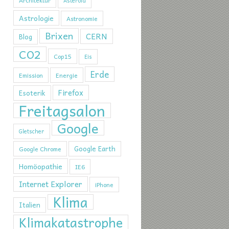
Architektur
Asteroid
Astrologie
Astronomie
Brixen
CERN
Blog
CO2
Cop15
Eis
Erde
Emission
Energie
Firefox
Esoterik
Freitagsalon
Google
Gletscher
Google Earth
Google Chrome
Homöopathie
IE6
Internet Explorer
iPhone
Klima
Italien
Klimakatastrophe