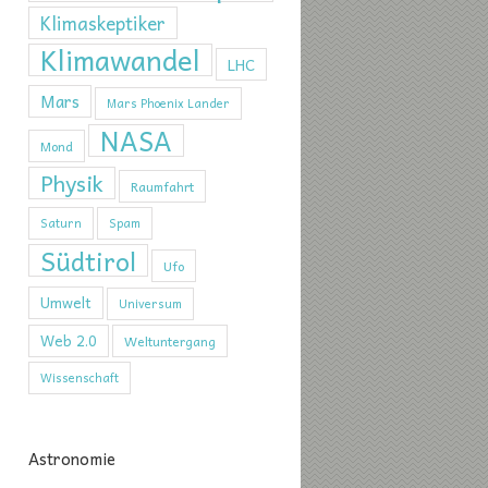
Klimaskeptiker
Klimawandel
LHC
Mars
Mars Phoenix Lander
NASA
Mond
Physik
Raumfahrt
Saturn
Spam
Südtirol
Ufo
Umwelt
Universum
Web 2.0
Weltuntergang
Wissenschaft
Astronomie