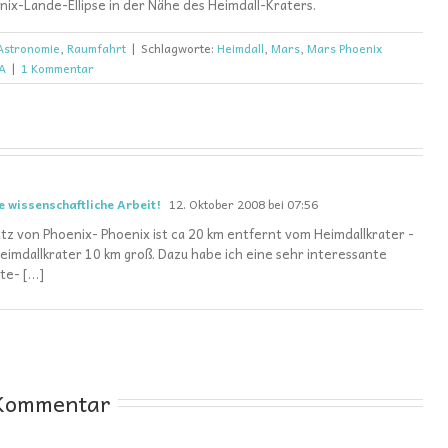
enix-Lande-Ellipse in der Nähe des Heimdall-Kraters.
Astronomie
,
Raumfahrt
|
Schlagworte:
Heimdall
,
Mars
,
Mars Phoenix
A
|
1 Kommentar
 wissenschaftliche Arbeit!
12. Oktober 2008 bei 07:56
tz von Phoenix- Phoenix ist ca 20 km entfernt vom Heimdallkrater -
eimdallkrater 10 km groß. Dazu habe ich eine sehr interessante
te- […]
 Kommentar