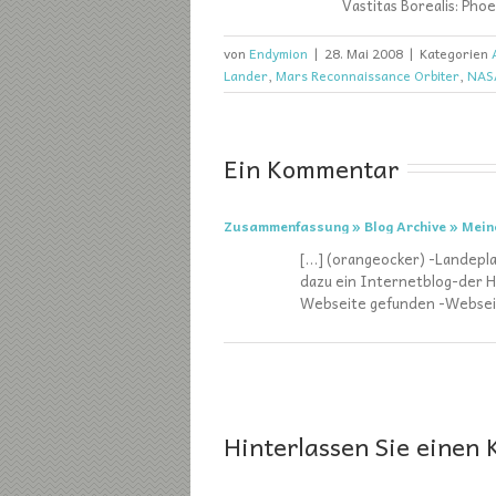
Vastitas Borealis: Pho
von
Endymion
|
28. Mai 2008
|
Kategorien
Lander
,
Mars Reconnaissance Orbiter
,
NAS
Ein Kommentar
Zusammenfassung » Blog Archive » Meine
[…] (orangeocker) -Landepla
dazu ein Internetblog-der H
Webseite gefunden -Websei
Hinterlassen Sie einen