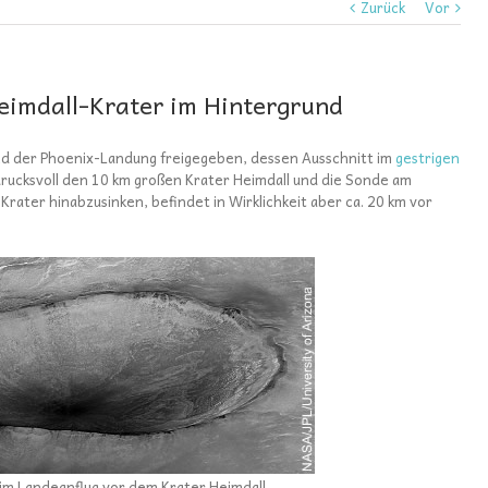
Zurück
Vor
eimdall-Krater im Hintergrund
bild der Phoenix-Landung freigegeben, dessen Ausschnitt im
gestrigen
indrucksvoll den 10 km großen Krater Heimdall und die Sonde am
Krater hinabzusinken, befindet in Wirklichkeit aber ca. 20 km vor
im Landeanflug vor dem Krater Heimdall.