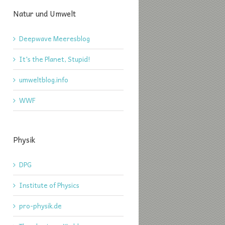
Natur und Umwelt
Deepwave Meeresblog
It's the Planet, Stupid!
umweltblog.info
WWF
Physik
DPG
Institute of Physics
pro-physik.de