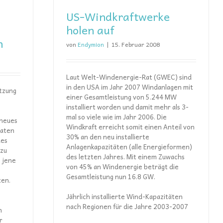
US-Windkraftwerke
holen auf
n
von
Endymion
|
15. Februar 2008
Laut Welt-Windenergie-Rat (GWEC) sind
in den USA im Jahr 2007 Windanlagen mit
tzung
einer Gesamtleistung von 5.244 MW
installiert worden und damit mehr als 3-
mal so viele wie im Jahr 2006. Die
 neues
Windkraft erreicht somit einen Anteil von
Daten
30% an den neu installierte
des
Anlagenkapazitäten (alle Energieformen)
 zu
des letzten Jahres. Mit einem Zuwachs
 jene
von 45% an Windenergie beträgt die
Gesamtleistung nun 16.8 GW.
ten.
Jährlich installierte Wind-Kapazitäten
nach Regionen für die Jahre 2003-2007
n
r