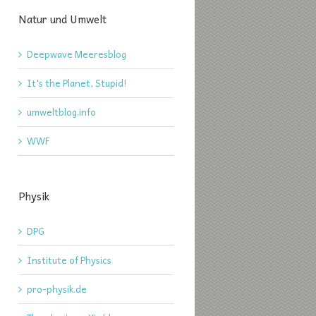
Natur und Umwelt
Deepwave Meeresblog
It's the Planet, Stupid!
umweltblog.info
WWF
Physik
DPG
Institute of Physics
pro-physik.de