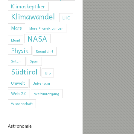
Klimaskeptiker
Klimawandel
LHC
Mars
Mars Phoenix Lander
NASA
Mond
Physik
Raumfahrt
Saturn
Spam
Südtirol
Ufo
Umwelt
Universum
Web 2.0
Weltuntergang
Wissenschaft
Astronomie