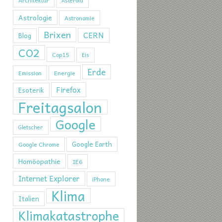
Architektur
Asteroid
Astrologie
Astronomie
Brixen
CERN
Blog
CO2
Cop15
Eis
Erde
Emission
Energie
Firefox
Esoterik
Freitagsalon
Google
Gletscher
Google Earth
Google Chrome
Homöopathie
IE6
Internet Explorer
iPhone
Klima
Italien
Klimakatastrophe