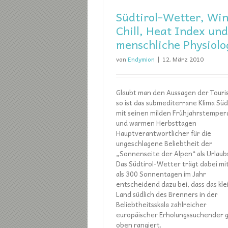
Südtirol-Wetter, Wi
Chill, Heat Index und
menschliche Physiolo
von
Endymion
|
12. März 2010
Glaubt man den Aussagen der Touris
so ist das submediterrane Klima Süd
mit seinen milden Frühjahrstemper
und warmen Herbsttagen
Hauptverantwortlicher für die
ungeschlagene Beliebtheit der
„Sonnenseite der Alpen“ als Urlaubs
Das Südtirol-Wetter trägt dabei mi
als 300 Sonnentagen im Jahr
entscheidend dazu bei, dass das kle
Land südlich des Brenners in der
Beliebtheitsskala zahlreicher
europäischer Erholungssuchender 
oben rangiert.