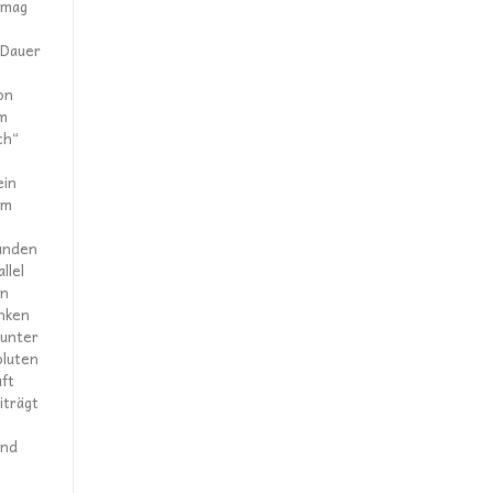
 mag
 Dauer
on
em
ch“
ein
em
unden
llel
en
änken
 unter
oluten
uft
iträgt
und