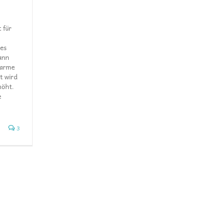
t für
des
ann
warme
t wird
höht.
e
3