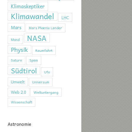
Klimaskeptiker
Klimawandel
LHC
Mars
Mars Phoenix Lander
NASA
Mond
Physik
Raumfahrt
Saturn
Spam
Südtirol
Ufo
Umwelt
Universum
Web 2.0
Weltuntergang
Wissenschaft
Astronomie