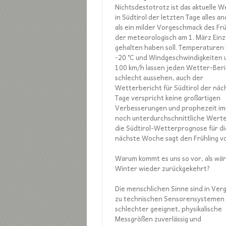
Nichtsdestotrotz ist das aktuelle W
in Südtirol der letzten Tage alles a
als ein milder Vorgeschmack des Frü
der meteorologisch am 1. März Ein
gehalten haben soll. Temperaturen 
-20 °C und Windgeschwindigkeiten
100 km/h lassen jeden Wetter-Beri
schlecht aussehen, auch der
Wetterbericht für Südtirol der näc
Tage verspricht keine großartigen
Verbesserungen und prophezeit i
noch unterdurchschnittliche Werte
die Südtirol-Wetterprognose für di
nächste Woche sagt den Frühling vo
Warum kommt es uns so vor, als wä
Winter wieder zurückgekehrt?
Die menschlichen Sinne sind in Verg
zu technischen Sensorensystemen
schlechter geeignet, physikalische
Messgrößen zuverlässig und