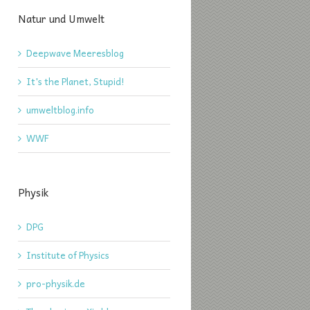
Natur und Umwelt
Deepwave Meeresblog
It's the Planet, Stupid!
umweltblog.info
WWF
Physik
DPG
Institute of Physics
pro-physik.de