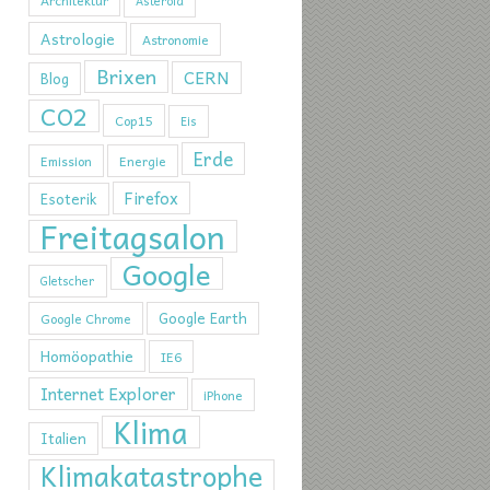
Architektur
Asteroid
Astrologie
Astronomie
Brixen
CERN
Blog
CO2
Cop15
Eis
Erde
Emission
Energie
Firefox
Esoterik
Freitagsalon
Google
Gletscher
Google Earth
Google Chrome
Homöopathie
IE6
Internet Explorer
iPhone
Klima
Italien
Klimakatastrophe