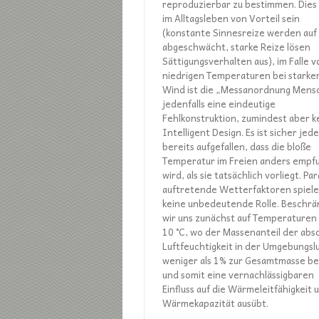
reproduzierbar zu bestimmen. Dies
im Alltagsleben von Vorteil sein
(konstante Sinnesreize werden auf
abgeschwächt, starke Reize lösen
Sättigungsverhalten aus), im Falle v
niedrigen Temperaturen bei stark
Wind ist die „Messanordnung Mens
jedenfalls eine eindeutige
Fehlkonstruktion, zumindest aber k
Intelligent Design. Es ist sicher jed
bereits aufgefallen, dass die bloße
Temperatur im Freien anders empf
wird, als sie tatsächlich vorliegt. Para
auftretende Wetterfaktoren spiel
keine unbedeutende Rolle. Beschr
wir uns zunächst auf Temperaturen
10 °C, wo der Massenanteil der abs
Luftfeuchtigkeit in der Umgebungsl
weniger als 1% zur Gesamtmasse be
und somit eine vernachlässigbaren
Einfluss auf die Wärmeleitfähigkeit 
Wärmekapazität ausübt.