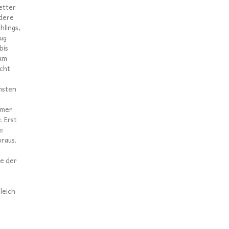
etter
ndere
hlings,
zug
bis
 um
cht
hsten
mmer
. Erst
e
raus.
re der
leich