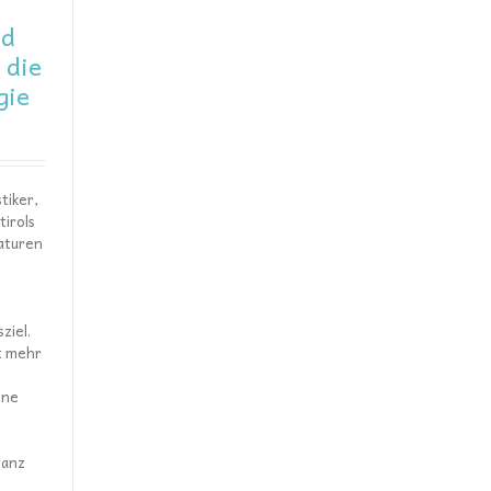
nd
 die
gie
tiker,
tirols
aturen
ziel.
t mehr
ine
ganz