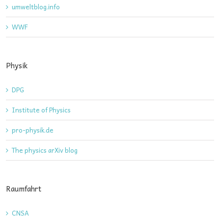
umweltblog.info
WWF
Physik
DPG
Institute of Physics
pro-physik.de
The physics arXiv blog
Raumfahrt
CNSA