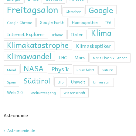
Freitagsalon
Google
Gletscher
Homöopathie
Google Earth
Google Chrome
IE6
Klima
Internet Explorer
Italien
iPhone
Klimakatastrophe
Klimaskeptiker
Klimawandel
Mars
LHC
Mars Phoenix Lander
NASA
Physik
Mond
Raumfahrt
Saturn
Südtirol
Umwelt
Ufo
Spam
Universum
Web 2.0
Weltuntergang
Wissenschaft
Astronomie
Astronomie.de