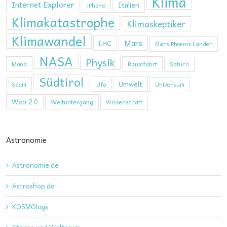
Klima
Internet Explorer
Italien
iPhone
Klimakatastrophe
Klimaskeptiker
Klimawandel
Mars
LHC
Mars Phoenix Lander
NASA
Physik
Mond
Raumfahrt
Saturn
Südtirol
Umwelt
Ufo
Spam
Universum
Web 2.0
Weltuntergang
Wissenschaft
Astronomie
Astronomie.de
Astroshop.de
KOSMOlogs