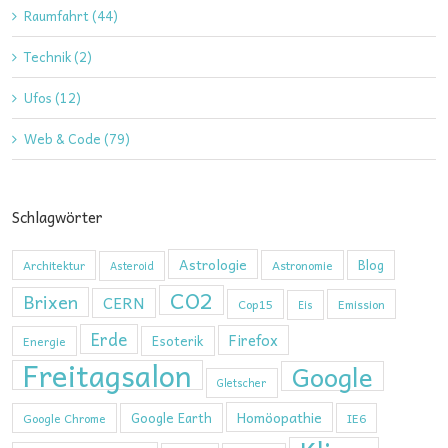
Raumfahrt (44)
Technik (2)
Ufos (12)
Web & Code (79)
Schlagwörter
Astrologie
Blog
Architektur
Astronomie
Asteroid
CO2
Brixen
CERN
Cop15
Emission
Eis
Erde
Firefox
Esoterik
Energie
Freitagsalon
Google
Gletscher
Homöopathie
Google Earth
Google Chrome
IE6