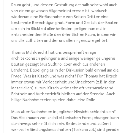
Raum geht, und dessen Gestaltung deshalb sehr wohl auch
von einem gewissen Allgemeininteresse ist, wodurch
wiederum eine Einflussnahme von Seiten Dritter eine
bestimmte Berechtigung hat. Form und Gestalt der Bauten,
die sich im Blickfeld aller befinden, prägen nun mal in
entscheidendem Maße den öffentlichen Raum, in dem wir
uns alle aufhalten und der uns allen irgendwie gehört.
Thomas Mahlknecht hat uns beispielhaft einige
architektonisch gelungene und einige weniger gelungene
Bauten gezeigt (aus Südtirol aber auch aus anderen
Ländern). Dabei ging es in der Diskussion bald einmal um die
Frage: Was ist Kitsch und was nicht? Für Thomas hat Kitsch
immer etwas mit Verlogenheit und Unechtem (z.B. in den
Materialien) zu tun. Kitsch wirkt sehr oft verharmlosend.
Echtheit und Authentizität bleiben auf der Strecke. Auch
billige Nachahmereien spielen dabei eine Rolle.
Muss aber Nachahmen in jeglicher Hinsicht schlecht sein?
Das Abschauen von architektonischen Formgebungen kann
durchwegs sehr nützlich sein. Bedeutende und äußerst
wertvolle Siedlungslandschaften (Toskana z.B.) sind gerade