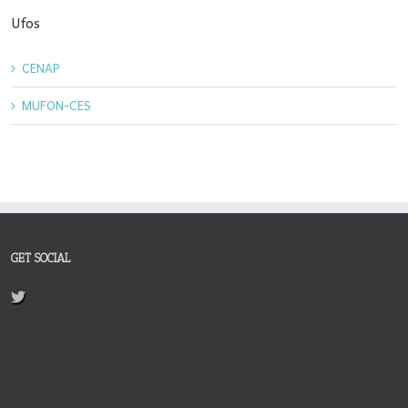
Ufos
CENAP
MUFON-CES
GET SOCIAL