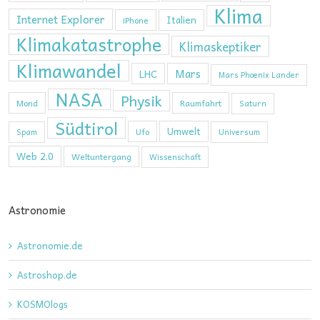
Klima
Internet Explorer
Italien
iPhone
Klimakatastrophe
Klimaskeptiker
Klimawandel
Mars
LHC
Mars Phoenix Lander
NASA
Physik
Mond
Raumfahrt
Saturn
Südtirol
Umwelt
Ufo
Spam
Universum
Web 2.0
Weltuntergang
Wissenschaft
Astronomie
Astronomie.de
Astroshop.de
KOSMOlogs