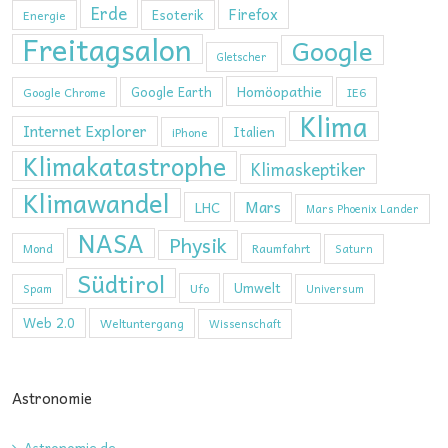
Erde
Firefox
Esoterik
Energie
Freitagsalon
Google
Gletscher
Homöopathie
Google Earth
Google Chrome
IE6
Klima
Internet Explorer
Italien
iPhone
Klimakatastrophe
Klimaskeptiker
Klimawandel
Mars
LHC
Mars Phoenix Lander
NASA
Physik
Mond
Raumfahrt
Saturn
Südtirol
Umwelt
Ufo
Spam
Universum
Web 2.0
Weltuntergang
Wissenschaft
Astronomie
Astronomie.de