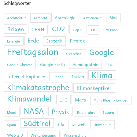
Schlagwörter
Astrologie
Blog
Architektur
Astronomie
Asteroid
CO2
Brixen
CERN
Cop15
Emission
Eis
Erde
Firefox
Esoterik
Energie
Freitagsalon
Google
Gletscher
Homöopathie
Google Earth
Google Chrome
IE6
Klima
Internet Explorer
Italien
iPhone
Klimakatastrophe
Klimaskeptiker
Klimawandel
Mars
LHC
Mars Phoenix Lander
NASA
Physik
Mond
Raumfahrt
Saturn
Südtirol
Umwelt
Ufo
Spam
Universum
Web 2.0
Weltuntergang
Wissenschaft