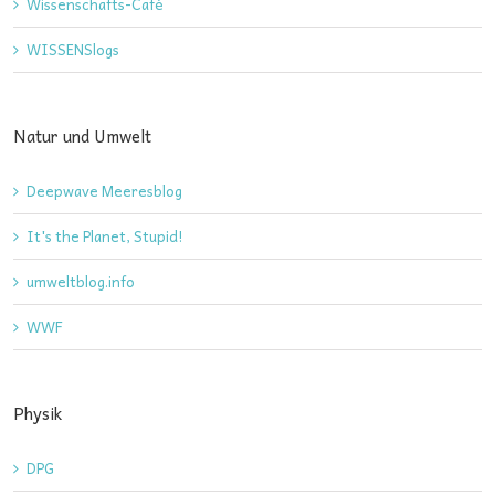
Wissenschafts-Café
WISSENSlogs
Natur und Umwelt
Deepwave Meeresblog
It's the Planet, Stupid!
umweltblog.info
WWF
Physik
DPG