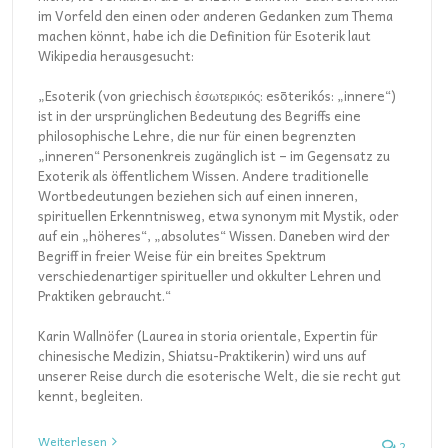
im Vorfeld den einen oder anderen Gedanken zum Thema
machen könnt, habe ich die Definition für Esoterik laut
Wikipedia herausgesucht:
„Esoterik (von griechisch ἐσωτερικός: esōterikós: „innere“)
ist in der ursprünglichen Bedeutung des Begriffs eine
philosophische Lehre, die nur für einen begrenzten
„inneren“ Personenkreis zugänglich ist – im Gegensatz zu
Exoterik als öffentlichem Wissen. Andere traditionelle
Wortbedeutungen beziehen sich auf einen inneren,
spirituellen Erkenntnisweg, etwa synonym mit Mystik, oder
auf ein „höheres“, „absolutes“ Wissen. Daneben wird der
Begriff in freier Weise für ein breites Spektrum
verschiedenartiger spiritueller und okkulter Lehren und
Praktiken gebraucht.“
Karin Wallnöfer (Laurea in storia orientale, Expertin für
chinesische Medizin, Shiatsu-Praktikerin) wird uns auf
unserer Reise durch die esoterische Welt, die sie recht gut
kennt, begleiten.
Weiterlesen
2