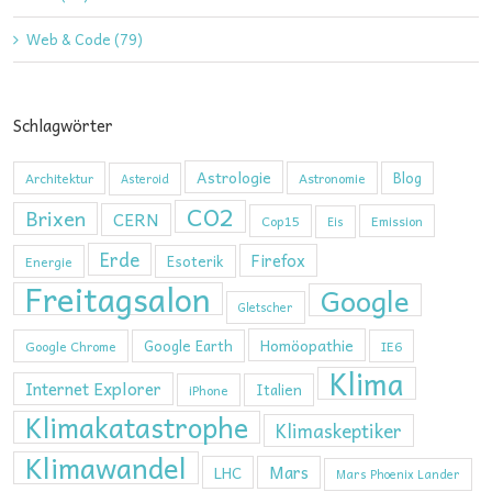
Web & Code (79)
Schlagwörter
Astrologie
Blog
Architektur
Astronomie
Asteroid
CO2
Brixen
CERN
Cop15
Emission
Eis
Erde
Firefox
Esoterik
Energie
Freitagsalon
Google
Gletscher
Homöopathie
Google Earth
Google Chrome
IE6
Klima
Internet Explorer
Italien
iPhone
Klimakatastrophe
Klimaskeptiker
Klimawandel
Mars
LHC
Mars Phoenix Lander