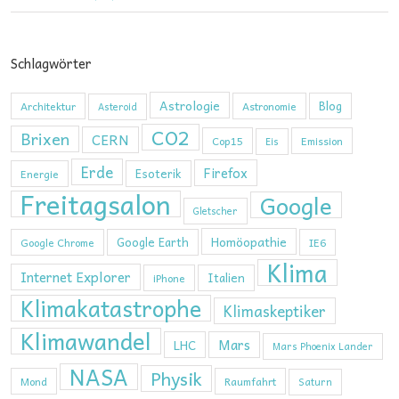
Schlagwörter
Astrologie
Blog
Architektur
Astronomie
Asteroid
CO2
Brixen
CERN
Cop15
Emission
Eis
Erde
Firefox
Esoterik
Energie
Freitagsalon
Google
Gletscher
Homöopathie
Google Earth
Google Chrome
IE6
Klima
Internet Explorer
Italien
iPhone
Klimakatastrophe
Klimaskeptiker
Klimawandel
Mars
LHC
Mars Phoenix Lander
NASA
Physik
Mond
Raumfahrt
Saturn