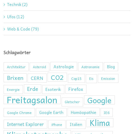
Technik (2)
Ufos (12)
Web & Code (79)
Schlagwörter
Astrologie
Blog
Architektur
Astronomie
Asteroid
CO2
Brixen
CERN
Cop15
Emission
Eis
Erde
Firefox
Esoterik
Energie
Freitagsalon
Google
Gletscher
Homöopathie
Google Earth
Google Chrome
IE6
Klima
Internet Explorer
Italien
iPhone