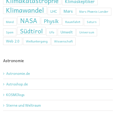
Klimakatastrophe
Klimaskeptiker
Klimawandel
Mars
LHC
Mars Phoenix Lander
NASA
Physik
Mond
Raumfahrt
Saturn
Südtirol
Umwelt
Ufo
Spam
Universum
Web 2.0
Weltuntergang
Wissenschaft
Astronomie
Astronomie.de
Astroshop.de
KOSMOlogs
Sterne und Weltraum