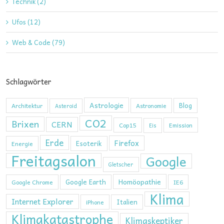
Technik (2)
Ufos (12)
Web & Code (79)
Schlagwörter
Astrologie
Blog
Architektur
Astronomie
Asteroid
CO2
Brixen
CERN
Cop15
Emission
Eis
Erde
Firefox
Esoterik
Energie
Freitagsalon
Google
Gletscher
Homöopathie
Google Earth
Google Chrome
IE6
Klima
Internet Explorer
Italien
iPhone
Klimakatastrophe
Klimaskeptiker