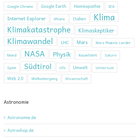
Homöopathie
Google Earth
Google Chrome
IE6
Klima
Internet Explorer
Italien
iPhone
Klimakatastrophe
Klimaskeptiker
Klimawandel
Mars
LHC
Mars Phoenix Lander
NASA
Physik
Mond
Raumfahrt
Saturn
Südtirol
Umwelt
Ufo
Spam
Universum
Web 2.0
Weltuntergang
Wissenschaft
Astronomie
Astronomie.de
Astroshop.de