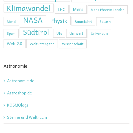
Klimawandel
Mars
LHC
Mars Phoenix Lander
NASA
Physik
Mond
Raumfahrt
Saturn
Südtirol
Umwelt
Ufo
Spam
Universum
Web 2.0
Weltuntergang
Wissenschaft
Astronomie
Astronomie.de
Astroshop.de
KOSMOlogs
Sterne und Weltraum