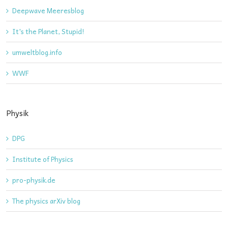
Deepwave Meeresblog
It's the Planet, Stupid!
umweltblog.info
WWF
Physik
DPG
Institute of Physics
pro-physik.de
The physics arXiv blog