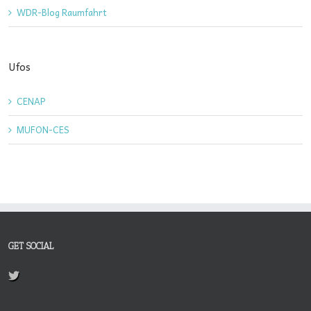
WDR-Blog Raumfahrt
Ufos
CENAP
MUFON-CES
GET SOCIAL