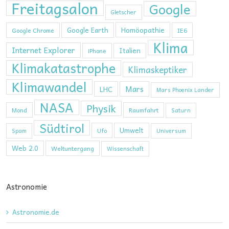
Freitagsalon
Google
Gletscher
Homöopathie
Google Earth
Google Chrome
IE6
Klima
Internet Explorer
Italien
iPhone
Klimakatastrophe
Klimaskeptiker
Klimawandel
Mars
LHC
Mars Phoenix Lander
NASA
Physik
Mond
Raumfahrt
Saturn
Südtirol
Umwelt
Ufo
Spam
Universum
Web 2.0
Weltuntergang
Wissenschaft
Astronomie
Astronomie.de