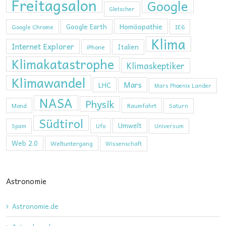
Freitagsalon
Google
Gletscher
Homöopathie
Google Earth
Google Chrome
IE6
Klima
Internet Explorer
Italien
iPhone
Klimakatastrophe
Klimaskeptiker
Klimawandel
Mars
LHC
Mars Phoenix Lander
NASA
Physik
Mond
Raumfahrt
Saturn
Südtirol
Umwelt
Ufo
Spam
Universum
Web 2.0
Weltuntergang
Wissenschaft
Astronomie
Astronomie.de