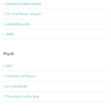
Deepwave Meeresblog
It's the Planet, Stupid!
umweltblog.info
WWF
Physik
DPG
Institute of Physics
pro-physik.de
The physics arXiv blog