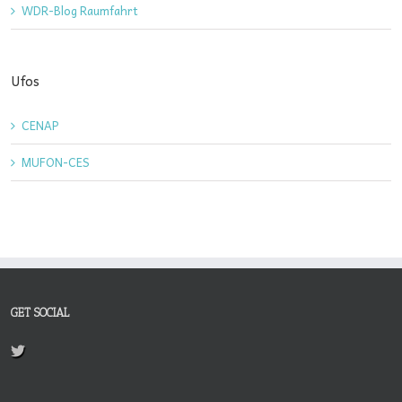
WDR-Blog Raumfahrt
Ufos
CENAP
MUFON-CES
GET SOCIAL