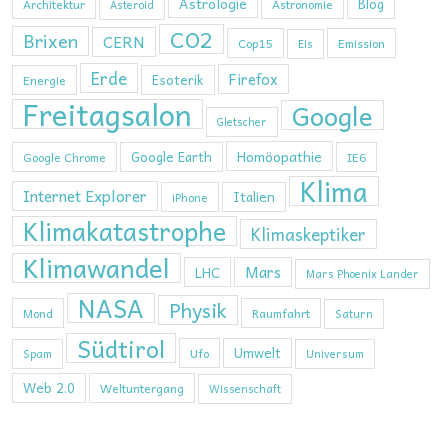
Astrologie
Blog
Architektur
Astronomie
Asteroid
CO2
Brixen
CERN
Cop15
Emission
Eis
Erde
Firefox
Esoterik
Energie
Freitagsalon
Google
Gletscher
Homöopathie
Google Earth
Google Chrome
IE6
Klima
Internet Explorer
Italien
iPhone
Klimakatastrophe
Klimaskeptiker
Klimawandel
Mars
LHC
Mars Phoenix Lander
NASA
Physik
Mond
Raumfahrt
Saturn
Südtirol
Umwelt
Ufo
Spam
Universum
Web 2.0
Weltuntergang
Wissenschaft