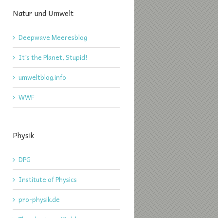
Natur und Umwelt
Deepwave Meeresblog
It's the Planet, Stupid!
umweltblog.info
WWF
Physik
DPG
Institute of Physics
pro-physik.de