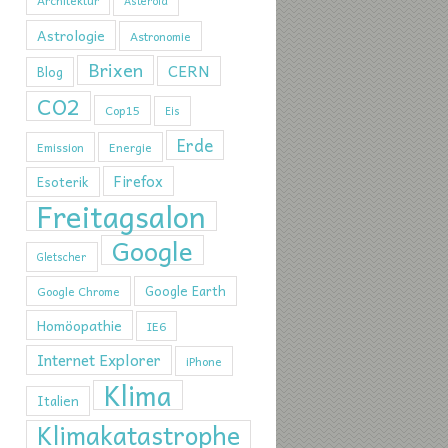
Architektur
Asteroid
Astrologie
Astronomie
Brixen
CERN
Blog
CO2
Cop15
Eis
Erde
Emission
Energie
Firefox
Esoterik
Freitagsalon
Google
Gletscher
Google Earth
Google Chrome
Homöopathie
IE6
Internet Explorer
iPhone
Klima
Italien
Klimakatastrophe