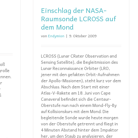
Einschlag der NASA-
Raumsonde LCROSS auf
dem Mond
von
Endymion
|
9. Oktober 2009
LCROSS (Lunar CRater Observation and
Sensing Satellite), die Begleitmission des
roß
Lunar Reconnaissance Orbiter (LRO,
große
jener mit den gefakten Orbit-Aufnahmen
ennen.
der Apollo-Missionen), steht kurz vor dem
er
Abschluss. Nach dem Start mit einer
r
Atlas-V-Rakete am 18. Juni von Cape
:
Canaveral befindet sich die Centaur-
Oberstufe nun nach einem Mond-Fly-By
auf Kollisionskurs mit dem Mond. Die
begleitende Sonde wurde heute morgen
von der Oberstufe getrennt und fliegt in
4 Minuten Abstand hinter dem Impaktor
her, um den Staub zu analysieren, der