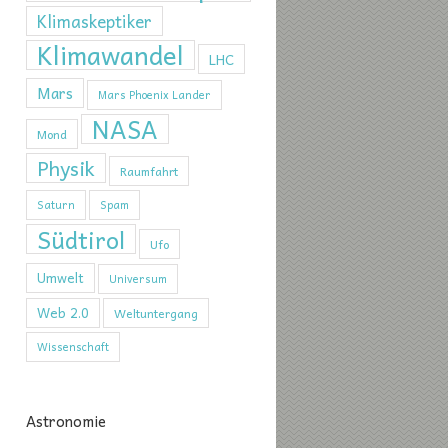
Klimaskeptiker
Klimawandel
LHC
Mars
Mars Phoenix Lander
NASA
Mond
Physik
Raumfahrt
Saturn
Spam
Südtirol
Ufo
Umwelt
Universum
Web 2.0
Weltuntergang
Wissenschaft
Astronomie