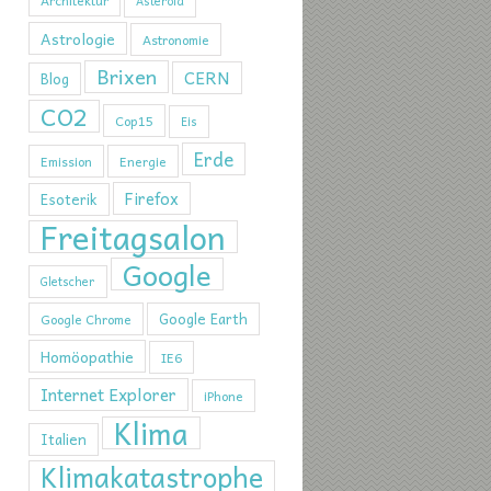
Architektur
Asteroid
Astrologie
Astronomie
Brixen
CERN
Blog
CO2
Cop15
Eis
Erde
Emission
Energie
Firefox
Esoterik
Freitagsalon
Google
Gletscher
Google Earth
Google Chrome
Homöopathie
IE6
Internet Explorer
iPhone
Klima
Italien
Klimakatastrophe