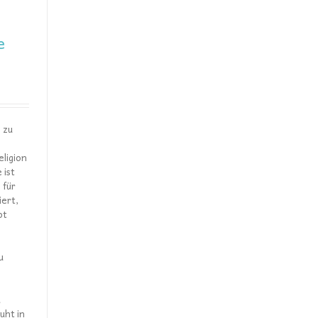
e
 zu
ligion
 ist
 für
iert,
pt
e
u
e
u
uht in