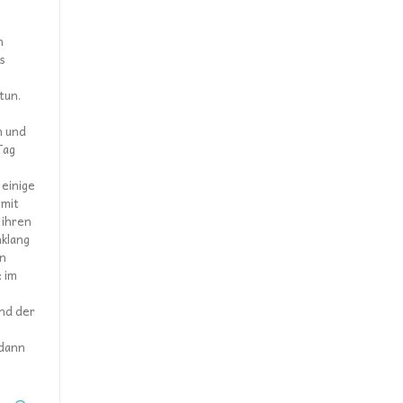
h
es
tun.
h und
Tag
 einige
 mit
 ihren
nklang
in
: im
und der
 dann