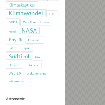
Klimaskeptiker
Klimawandel
LHC
Mars
Mars Phoenix Lander
NASA
Mond
Physik
Raumfahrt
Saturn
Spam
Südtirol
Ufo
Umwelt
Universum
Web 2.0
Weltuntergang
Wissenschaft
Astronomie