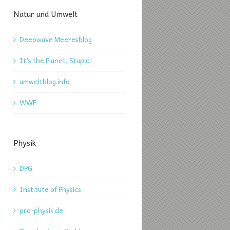
Natur und Umwelt
Deepwave Meeresblog
It's the Planet, Stupid!
umweltblog.info
WWF
Physik
DPG
Institute of Physics
pro-physik.de