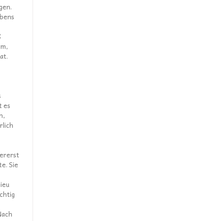
gen.
ubens
ß
em,
at.
s
t es
n,
rlich
lererst
e. Sie
lieu
chtig
Nach