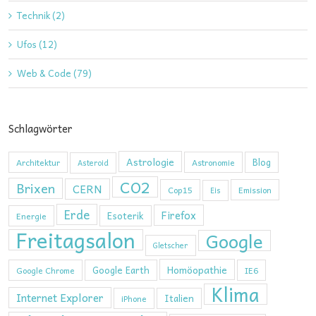
Technik (2)
Ufos (12)
Web & Code (79)
Schlagwörter
Astrologie
Blog
Architektur
Astronomie
Asteroid
CO2
Brixen
CERN
Cop15
Emission
Eis
Erde
Firefox
Esoterik
Energie
Freitagsalon
Google
Gletscher
Homöopathie
Google Earth
Google Chrome
IE6
Klima
Internet Explorer
Italien
iPhone