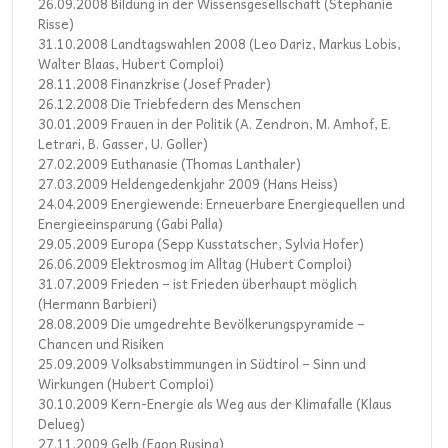
26.09.2008 Bildung in der Wissensgesellschaft (Stephanie
Risse)
31.10.2008 Landtagswahlen 2008 (Leo Dariz, Markus Lobis,
Walter Blaas, Hubert Comploi)
28.11.2008 Finanzkrise (Josef Prader)
26.12.2008 Die Triebfedern des Menschen
30.01.2009 Frauen in der Politik (A. Zendron, M. Amhof, E.
Letrari, B. Gasser, U. Goller)
27.02.2009 Euthanasie (Thomas Lanthaler)
27.03.2009 Heldengedenkjahr 2009 (Hans Heiss)
24.04.2009 Energiewende: Erneuerbare Energiequellen und
Energieeinsparung (Gabi Palla)
29.05.2009 Europa (Sepp Kusstatscher, Sylvia Hofer)
26.06.2009 Elektrosmog im Alltag (Hubert Comploi)
31.07.2009 Frieden – ist Frieden überhaupt möglich
(Hermann Barbieri)
28.08.2009 Die umgedrehte Bevölkerungspyramide –
Chancen und Risiken
25.09.2009 Volksabstimmungen in Südtirol – Sinn und
Wirkungen (Hubert Comploi)
30.10.2009 Kern-Energie als Weg aus der Klimafalle (Klaus
Delueg)
27.11.2009 Gelb (Egon Rusina)