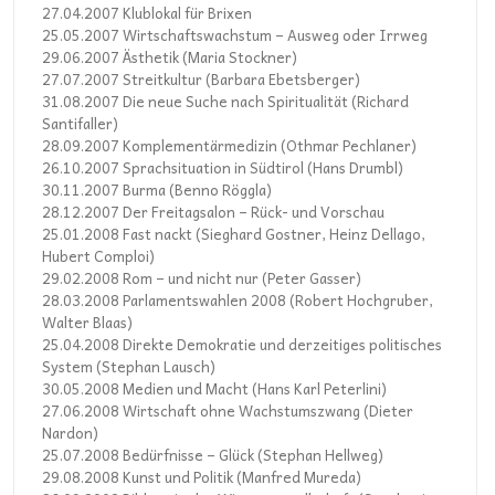
27.04.2007 Klublokal für Brixen
25.05.2007 Wirtschaftswachstum – Ausweg oder Irrweg
29.06.2007 Ästhetik (Maria Stockner)
27.07.2007 Streitkultur (Barbara Ebetsberger)
31.08.2007 Die neue Suche nach Spiritualität (Richard
Santifaller)
28.09.2007 Komplementärmedizin (Othmar Pechlaner)
26.10.2007 Sprachsituation in Südtirol (Hans Drumbl)
30.11.2007 Burma (Benno Röggla)
28.12.2007 Der Freitagsalon – Rück- und Vorschau
25.01.2008 Fast nackt (Sieghard Gostner, Heinz Dellago,
Hubert Comploi)
29.02.2008 Rom – und nicht nur (Peter Gasser)
28.03.2008 Parlamentswahlen 2008 (Robert Hochgruber,
Walter Blaas)
25.04.2008 Direkte Demokratie und derzeitiges politisches
System (Stephan Lausch)
30.05.2008 Medien und Macht (Hans Karl Peterlini)
27.06.2008 Wirtschaft ohne Wachstumszwang (Dieter
Nardon)
25.07.2008 Bedürfnisse – Glück (Stephan Hellweg)
29.08.2008 Kunst und Politik (Manfred Mureda)