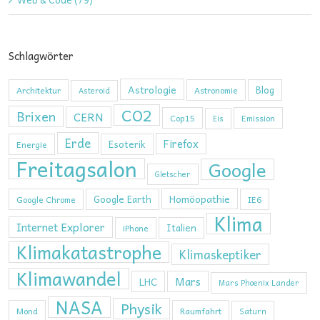
Schlagwörter
Astrologie
Blog
Architektur
Astronomie
Asteroid
CO2
Brixen
CERN
Cop15
Emission
Eis
Erde
Firefox
Esoterik
Energie
Freitagsalon
Google
Gletscher
Homöopathie
Google Earth
Google Chrome
IE6
Klima
Internet Explorer
Italien
iPhone
Klimakatastrophe
Klimaskeptiker
Klimawandel
Mars
LHC
Mars Phoenix Lander
NASA
Physik
Mond
Raumfahrt
Saturn