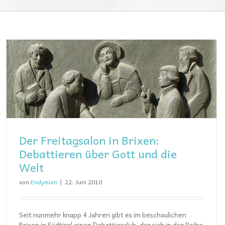
Der Freitagsalon in Brixen:
Debattieren über Gott und die
Welt
von
Endymion
|
22. Juni 2010
Seit nunmehr knapp 4 Jahren gibt es im beschaulichen
Brixen in Südtirol einen Debattierclub, der sich in der Reihe