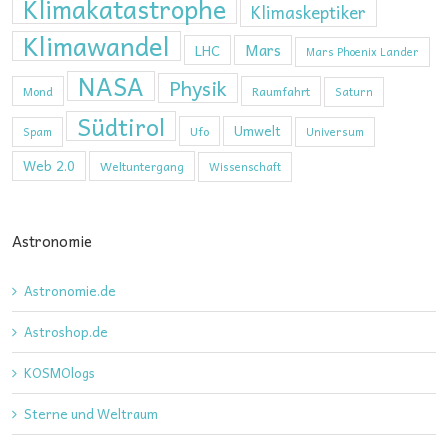
Klimakatastrophe
Klimaskeptiker
Klimawandel
Mars
LHC
Mars Phoenix Lander
NASA
Physik
Mond
Raumfahrt
Saturn
Südtirol
Umwelt
Ufo
Spam
Universum
Web 2.0
Weltuntergang
Wissenschaft
Astronomie
Astronomie.de
Astroshop.de
KOSMOlogs
Sterne und Weltraum