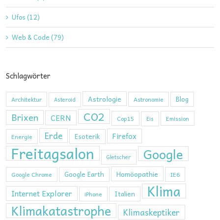
Ufos (12)
Web & Code (79)
Schlagwörter
Astrologie
Blog
Architektur
Astronomie
Asteroid
CO2
Brixen
CERN
Cop15
Emission
Eis
Erde
Firefox
Esoterik
Energie
Freitagsalon
Google
Gletscher
Homöopathie
Google Earth
Google Chrome
IE6
Klima
Internet Explorer
Italien
iPhone
Klimakatastrophe
Klimaskeptiker