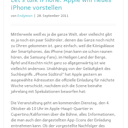
iPhone vorstellen
von
Endymion
|
28. September 2011
Mittlerweile weiß es ja die ganze Welt, aber vielleicht gibt
es ja noch ein paar Südtiroler, denen das Ganze noch nicht
zu Ohren gekommen ist, ganz einfach, weil die Königsklasse
der Smartphones, das iPhone (man kann sie schon raunen
hören, die Samsung-Fans), im Heiligen Land der Berge,
Äpfel und Keschtn nicht ganz so allgegenwärtig ist wie
vielleicht anderswo. Unabhängig von der Geläufigkeit des
Suchbegriffs „iPhone Südtirol“ hat Apple gestern an
ausgewählte Adressaten die offizielle Einladung für nächste
Woche verschickt, nachdem sich die Szene beinahe
jahrelang mit Spekulationen beworfen hat:
Die Veranstaltung geht am kommenden Dienstag, den 4.
Oktober ab 10 Uhr im Apple-Haupt-Quartier in
Cupertino/Kalifornien über die Bühne, alles Informationen,
die man auch den dargestellten App-Icons der Einladung
entnehmen kann. Ob der vorgestellte Nachfolger des