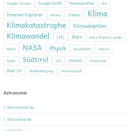
Homöopathie
Google Earth
Google Chrome
IE6
Klima
Internet Explorer
Italien
iPhone
Klimakatastrophe
Klimaskeptiker
Klimawandel
Mars
LHC
Mars Phoenix Lander
NASA
Physik
Mond
Raumfahrt
Saturn
Südtirol
Umwelt
Ufo
Spam
Universum
Web 2.0
Weltuntergang
Wissenschaft
Astronomie
Astronomie.de
Astroshop.de