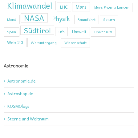
Klimawandel
Mars
LHC
Mars Phoenix Lander
NASA
Physik
Mond
Raumfahrt
Saturn
Südtirol
Umwelt
Ufo
Spam
Universum
Web 2.0
Weltuntergang
Wissenschaft
Astronomie
Astronomie.de
Astroshop.de
KOSMOlogs
Sterne und Weltraum