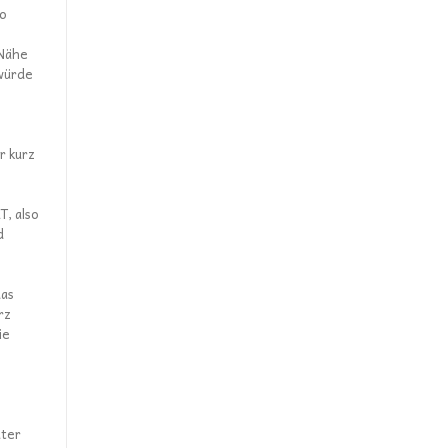
so
 Nähe
würde
r kurz
T, also
d
das
rz
ie
äter