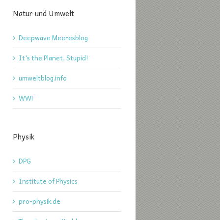
Natur und Umwelt
Deepwave Meeresblog
It's the Planet, Stupid!
umweltblog.info
WWF
Physik
DPG
Institute of Physics
pro-physik.de