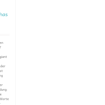
 has
ten
?
 giant
 der
st
ng
er
dung:
he
e Worte
r