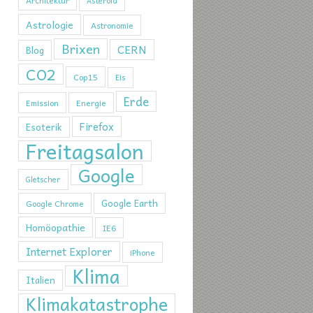
Architektur
Asteroid
Astrologie
Astronomie
Brixen
CERN
Blog
CO2
Cop15
Eis
Erde
Emission
Energie
Firefox
Esoterik
Freitagsalon
Google
Gletscher
Google Earth
Google Chrome
Homöopathie
IE6
Internet Explorer
iPhone
Klima
Italien
Klimakatastrophe