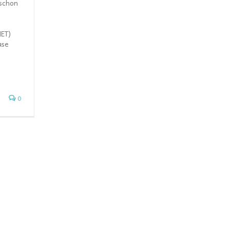
 schon
MET)
ase
0