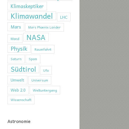
Klimaskeptiker
Klimawandel
LHC
Mars
Mars Phoenix Lander
NASA
Mond
Physik
Raumfahrt
Saturn
Spam
Südtirol
Ufo
Umwelt
Universum
Web 2.0
Weltuntergang
Wissenschaft
Astronomie