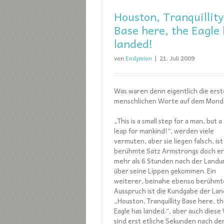
Houston, Tranquillity
Base here, the Eagle
landed!
von
Endymion
|
21. Juli 2009
Was waren denn eigentlich die ers
menschlichen Worte auf dem Mond
„This is a small step for a man, but a
leap for mankind!“, werden viele
vermuten, aber sie liegen falsch, ist
berühmte Satz Armstrongs doch er
mehr als 6 Stunden nach der Landu
über seine Lippen gekommen. Ein
weiterer, beinahe ebenso berühmt
Ausspruch ist die Kundgabe der Lan
„Houston, Tranquillity Base here, t
Eagle has landed.“, aber auch dies
sind erst etliche Sekunden nach de