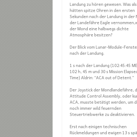
Landung zu hören gewesen. Was al
hätten spitze Ohren in den ersten
Sekunden nach der Landung in der
der Landefähre Eagle vernommen,
der Mond eine halbwegs dichte
Atmosphäre besitzen?
Der Blick vom Lunar-Module-Fenste
nach der Landung.
1 s nach der Landung (102:45:45 ME
102 h, 45 m und 30 s Mission Elapse
Time) Aldrin: “ACA out of Detent.”
Der Joystick der Mondlandefähre, 
Attitude Control Assembly, oder ku
ACA, musste betätigt werden, um d
noch immer wild feuernden
Steuertriebwerke zu deaktivieren.
Erst nach einigen technischen
Rückmeldungen und ewigen 13 s sp