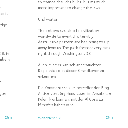
e
to change the light bulbs, but it’s much
e
more important to change the laws.
Damit
Und weiter:
tige
.
The options available to civilization
worldwide to avert this terribly
destructive pattern are beginning to slip
away from us. The path for recovery runs
08, in
right through Washington, D.C.
emberg
Auch im amerikanisch angehauchten
Begleitvideo ist dieser Grundtenor zu
erkennen:
n
Die Kommentare zum betreffenden Blog-
agten
Artikel von Jörg Haas lassen im Ansatz die
Polemik erkennen, mit der Al Gore zu
kämpfen haben wird.
0
Weiterlesen
0