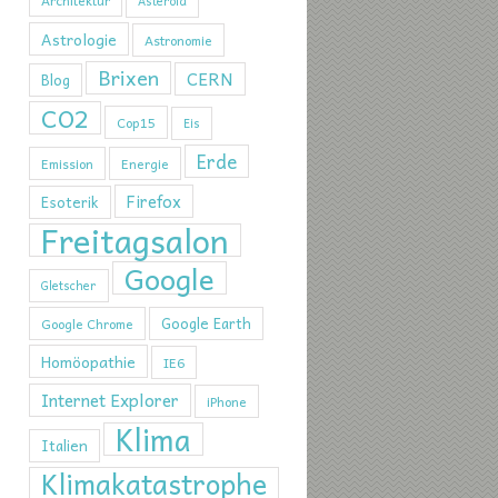
Architektur
Asteroid
Astrologie
Astronomie
Brixen
CERN
Blog
CO2
Cop15
Eis
Erde
Emission
Energie
Firefox
Esoterik
Freitagsalon
Google
Gletscher
Google Earth
Google Chrome
Homöopathie
IE6
Internet Explorer
iPhone
Klima
Italien
Klimakatastrophe