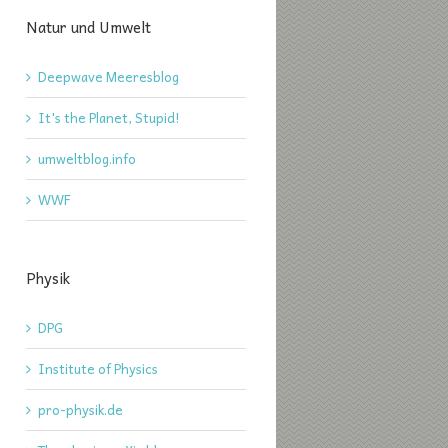
Natur und Umwelt
Deepwave Meeresblog
It's the Planet, Stupid!
umweltblog.info
WWF
Physik
DPG
Institute of Physics
pro-physik.de