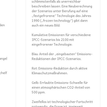
schlimmstenfalls als unerreichbar
beschreiben lassen. Eine Neuberechnung
der Szenarios unter Berufung auf eine
„festgefrorene“ Technologie des Jahres
1990 („frozen technology“) gibt dann
den
auch ein neues Bild:
Kumulative Emissionen für verschiedene
IPCC-Szenarios bis 2100 mit
eingefrorener Technologie:
Blau: Anteil der „eingebauten“ Emissions-
angel
Reduktionen der IPCC-Szenarios.
Rot: Emissions-Reduktion durch aktive
chelf
Klimaschutzmaßnahmen.
Gelb: Errlaubte Emissions-Schwelle für
einen atmosphärischen CO2-Anteil von
500 ppm.
Zweifellos ist technologischer Fortschritt
notwendig, die Frage ist, inwieweit