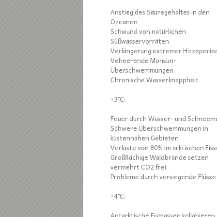
Anstieg des Säuregehaltes in den
Ozeanen
Schwund von natürlichen
Süßwasservorräten
Verlängerung extremer Hitzeperio
Veheerende Monsun-
Überschwemmungen
Chronische Wasserknappheit
+3°C:
Feuer durch Wasser- und Schneem
Schwere Überschwemmungen in
küstennahen Gebieten
Verluste von 80% im arktischen Eiss
Großflächige Waldbrände setzen
vermehrt CO2 frei
Probleme durch versiegende Flüsse
+4°C:
Antarktische Eismassen kollabieren