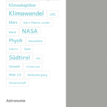
Klimaskeptiker
Klimawandel
LHC
Mars
Mars Phoenix Lander
NASA
Mond
Physik
Raumfahrt
Saturn
Spam
Südtirol
Ufo
Umwelt
Universum
Web 2.0
Weltuntergang
Wissenschaft
Astronomie