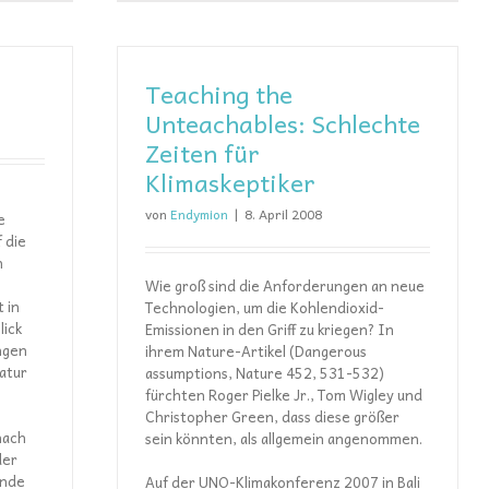
Teaching the
Unteachables: Schlechte
Zeiten für
Klimaskeptiker
von
Endymion
|
8. April 2008
e
 die
n
Wie groß sind die Anforderungen an neue
 in
Technologien, um die Kohlendioxid-
lick
Emissionen in den Griff zu kriegen? In
ngen
ihrem Nature-Artikel (Dangerous
atur
assumptions, Nature 452, 531-532)
fürchten Roger Pielke Jr., Tom Wigley und
Christopher Green, dass diese größer
nach
sein könnten, als allgemein angenommen.
der
ende
Auf der UNO-Klimakonferenz 2007 in Bali