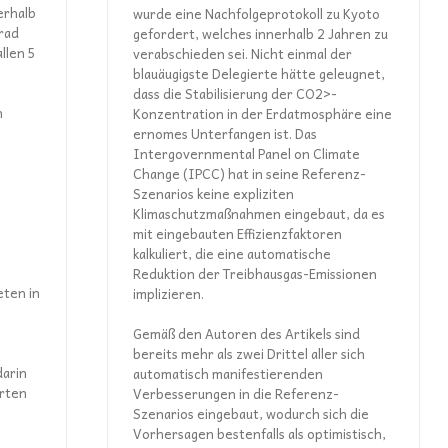
erhalb
wurde eine Nachfolgeprotokoll zu Kyoto
rad
gefordert, welches innerhalb 2 Jahren zu
llen 5
verabschieden sei. Nicht einmal der
i
blauäugigste Delegierte hätte geleugnet,
dass die Stabilisierung der CO2>-
n
Konzentration in der Erdatmosphäre eine
ernomes Unterfangen ist. Das
Intergovernmental Panel on Climate
Change (IPCC) hat in seine Referenz-
Szenarios keine expliziten
Klimaschutzmaßnahmen eingebaut, da es
mit eingebauten Effizienzfaktoren
kalkuliert, die eine automatische
Reduktion der Treibhausgas-Emissionen
ten in
implizieren.
Gemäß den Autoren des Artikels sind
bereits mehr als zwei Drittel aller sich
darin
automatisch manifestierenden
rten
Verbesserungen in die Referenz-
Szenarios eingebaut, wodurch sich die
Vorhersagen bestenfalls als optimistisch,