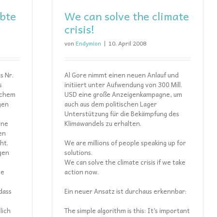
bte
We can solve the climate
crisis!
von
Endymion
|
10. April 2008
s Nr.
Al Gore nimmt einen neuen Anlauf und
s
initiiert unter Aufwendung von 300 Mill.
lchem
USD eine große Anzeigenkampagne, um
gen
auch aus dem politischen Lager
Unterstützung für die Bekämpfung des
ine
Klimawandels zu erhalten.
en
ht.
We are millions of people speaking up for
gen
solutions.
We can solve the climate crisis if we take
ie
action now.
dass
Ein neuer Ansatz ist durchaus erkennbar:
lich
The simple algorithm is this: It’s important