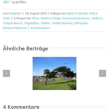
Jahr“
zu prüfen.
von
Endymion
|
18. August 2010
|
Kategorien
Natur & Umwelt
,
Web &
Code
|
Schlagworte:
Klima
,
Niederschläge
,
Sonnenscheindauer
,
Südtirol
,
Temperaturen
,
Vegetation
,
Wetter
,
Wetterstörung
,
Wikipedia
,
Windverhältnisse
|
4 Kommentare
Ähnliche Beiträge
e und Windbruch:
Apple-Entwickler aller
Die kritische
Länder: iOS 7 ante
dgeschwindigkeit
portas!
4 Kommentare