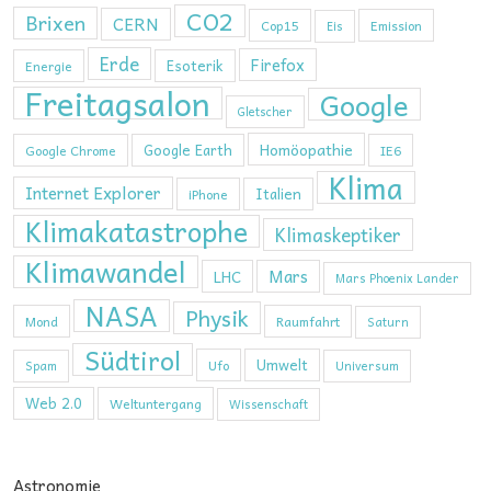
CO2
Brixen
CERN
Cop15
Emission
Eis
Erde
Firefox
Esoterik
Energie
Freitagsalon
Google
Gletscher
Homöopathie
Google Earth
Google Chrome
IE6
Klima
Internet Explorer
Italien
iPhone
Klimakatastrophe
Klimaskeptiker
Klimawandel
Mars
LHC
Mars Phoenix Lander
NASA
Physik
Mond
Raumfahrt
Saturn
Südtirol
Umwelt
Ufo
Spam
Universum
Web 2.0
Weltuntergang
Wissenschaft
Astronomie