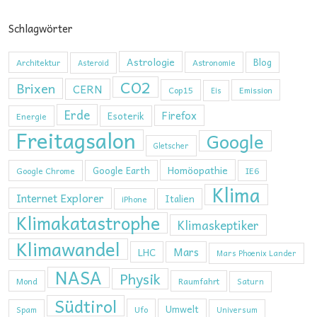
Schlagwörter
Astrologie
Blog
Architektur
Astronomie
Asteroid
CO2
Brixen
CERN
Cop15
Emission
Eis
Erde
Firefox
Esoterik
Energie
Freitagsalon
Google
Gletscher
Homöopathie
Google Earth
Google Chrome
IE6
Klima
Internet Explorer
Italien
iPhone
Klimakatastrophe
Klimaskeptiker
Klimawandel
Mars
LHC
Mars Phoenix Lander
NASA
Physik
Mond
Raumfahrt
Saturn
Südtirol
Umwelt
Ufo
Spam
Universum